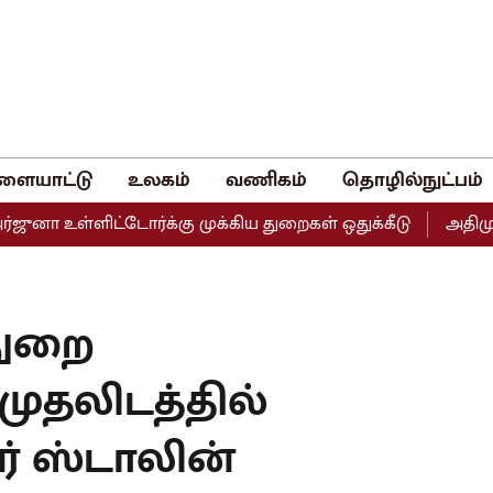
ளையாட்டு
உலகம்
வணிகம்
தொழில்நுட்பம்
ள்ளிட்டோர்க்கு முக்கிய துறைகள் ஒதுக்கீடு
அதிமுகவின் இர
துறை
முதலிடத்தில்
ர் ஸ்டாலின்