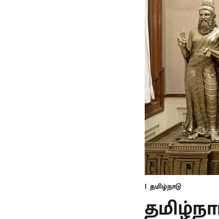
தமிழ்நாடு
தமிழ்ந