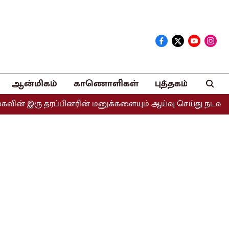
ஆன்மிகம்
காணொளிகள்
புத்தகம்
ு தரப்பினரின் மனுக்களையும் ஆய்வு செய்து நடவடிக்கை எடுக்க