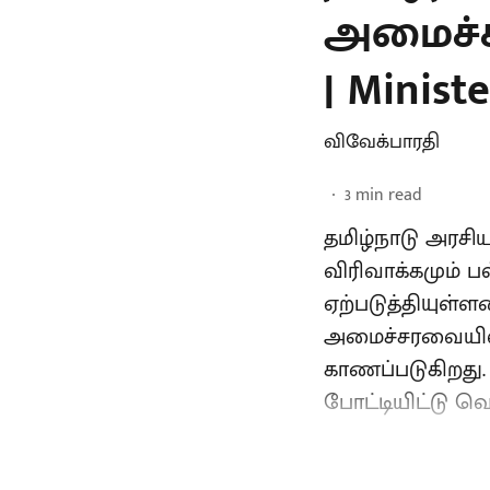
அமைச்சர
| Minist
விவேக்பாரதி
3
min read
தமிழ்நாடு அரசி
விரிவாக்கமும் 
ஏற்படுத்தியுள்
அமைச்சரவையில்
காணப்படுகிறது. 
போட்டியிட்டு வெ