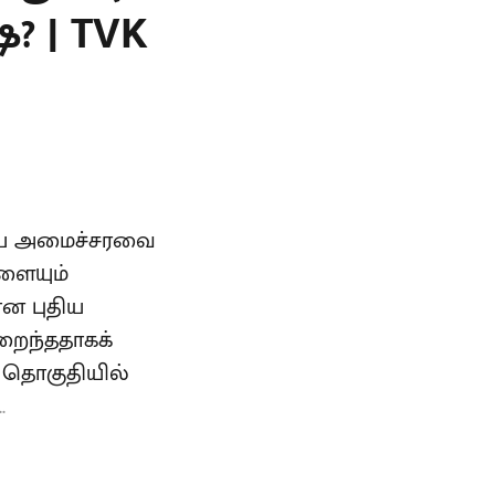
? | TVK
்தைய அமைச்சரவை
ளையும்
ான புதிய
றைந்ததாகக்
் தொகுதியில்
.