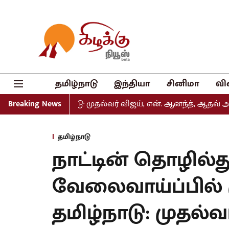
தமிழ்நாடு
இந்தியா
சினிமா
வி
ல் வெளியீடு: முதல்வர் விஜய், என். ஆனந்த், ஆதவ் அர்ஜுனா உ
Breaking News
தமிழ்நாடு
நாட்டின் தொழில்
வேலைவாய்ப்பில் 
தமிழ்நாடு: முதல்வ