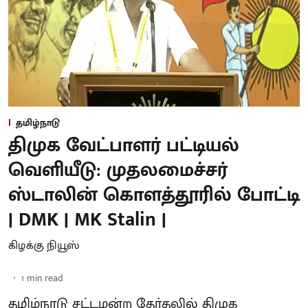
தமிழ்நாடு
திமுக வேட்பாளர் பட்டியல்
வெளியீடு: முதலமைச்சர்
ஸ்டாலின் கொளத்தூரில் போட்டி
| DMK | MK Stalin |
கிழக்கு நியூஸ்
1
min read
தமிழ்நாடு சட்டமன்ற தேர்தலில் திமுக