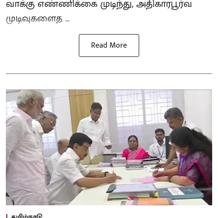
வாக்கு எண்ணிக்கை முடிந்து, அதிகாரபூர்வ
முடிவுகளைத ...
Read More
தமிழ்நாடு