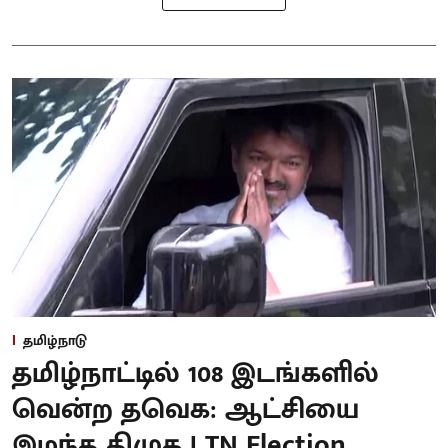
தமிழ்நாடு
தமிழ்நாட்டில் 108 இடங்களில்
வென்ற தவெக: ஆட்சியை
இழந்த திமுக | TN Election