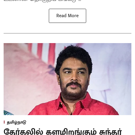
Read More
தமிழ்நாடு
தேர்தலில் களமிறங்கும் சுந்தர்