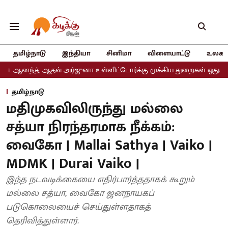
தமிழ்நாடு
இந்தியா
சினிமா
விளையாட்டு
உலகம
ஆதவ் அர்ஜுனா உள்ளிட்டோர்க்கு முக்கிய துறைகள் ஒதுக்கீடு
அதிமுக
தமிழ்நாடு
மதிமுகவிலிருந்து மல்லை
சத்யா நிரந்தரமாக நீக்கம்:
வைகோ | Mallai Sathya | Vaiko |
MDMK | Durai Vaiko |
இந்த நடவடிக்கையை எதிர்பார்த்ததாகக் கூறும்
மல்லை சத்யா, வைகோ ஜனநாயகப்
படுகொலையைச் செய்துள்ளதாகத்
தெரிவித்துள்ளார்.