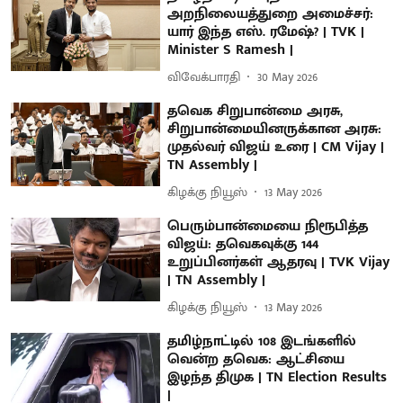
அறநிலையத்துறை அமைச்சர்:
யார் இந்த எஸ். ரமேஷ்? | TVK |
Minister S Ramesh |
விவேக்பாரதி
30 May 2026
தவெக சிறுபான்மை அரசு,
சிறுபான்மையினருக்கான அரசு:
முதல்வர் விஜய் உரை | CM Vijay |
TN Assembly |
கிழக்கு நியூஸ்
13 May 2026
பெரும்பான்மையை நிரூபித்த
விஜய்: தவெகவுக்கு 144
உறுப்பினர்கள் ஆதரவு | TVK Vijay
| TN Assembly |
கிழக்கு நியூஸ்
13 May 2026
தமிழ்நாட்டில் 108 இடங்களில்
வென்ற தவெக: ஆட்சியை
இழந்த திமுக | TN Election Results
|