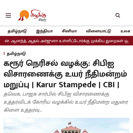
தமிழ்நாடு
இந்தியா
சினிமா
விளையாட்டு
உலகம
, ஆதவ் அர்ஜுனா உள்ளிட்டோர்க்கு முக்கிய துறைகள் ஒதுக்கீடு
அதிம
தமிழ்நாடு
கரூர் நெரிசல் வழக்கு: சிபிஐ
விசாரணைக்கு உயர் நீதிமன்றம்
மறுப்பு | Karur Stampede | CBI |
தவெக, பாஜக சார்பில் சிபிஐ விசாரணைக்கு
உத்தரவிடக் கோரிய வழக்கில் உயர் நீதிமன்ற மதுரை
கிளை உத்தரவு...