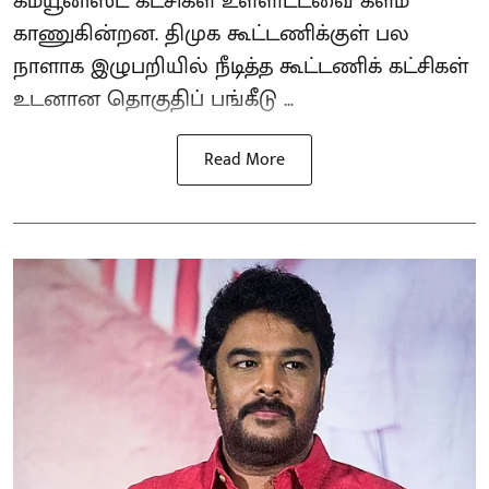
கம்யூனிஸ்ட் கட்சிகள் உள்ளிட்டவை களம்
காணுகின்றன. திமுக கூட்டணிக்குள் பல
நாளாக இழுபறியில் நீடித்த கூட்டணிக் கட்சிகள்
உடனான தொகுதிப் பங்கீடு ...
Read More