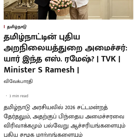
தமிழ்நாடு
தமிழ்நாட்டின் புதிய
அறநிலையத்துறை அமைச்சர்:
யார் இந்த எஸ். ரமேஷ்? | TVK |
Minister S Ramesh |
விவேக்பாரதி
3
min read
தமிழ்நாடு அரசியலில் 2026 சட்டமன்றத்
தேர்தலும், அதற்குப் பிந்தைய அமைச்சரவை
விரிவாக்கமும் பல்வேறு ஆச்சரியங்களையும்
புதிய சமூக மாற்றங்களையும்