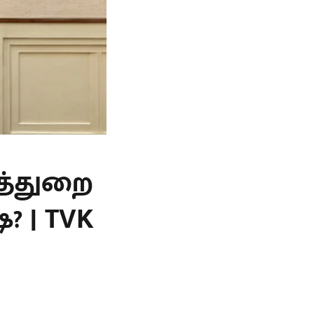
த்துறை
? | TVK