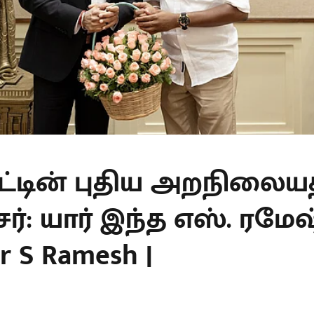
ாட்டின் புதிய அறநிலைய
்: யார் இந்த எஸ். ரமேஷ்
er S Ramesh |