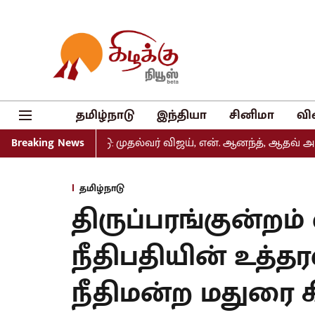
தமிழ்நாடு
இந்தியா
சினிமா
வி
் வெளியீடு: முதல்வர் விஜய், என். ஆனந்த், ஆதவ் அர்ஜுனா உள
Breaking News
தமிழ்நாடு
திருப்பரங்குன்றம்
நீதிபதியின் உத்தர
நீதிமன்ற மதுரை 