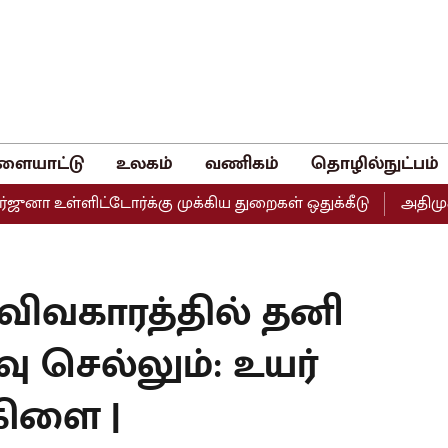
ளையாட்டு
உலகம்
வணிகம்
தொழில்நுட்பம்
்ளிட்டோர்க்கு முக்கிய துறைகள் ஒதுக்கீடு
அதிமுகவின் இரு
 விவகாரத்தில் தனி
வு செல்லும்: உயர்
கிளை |