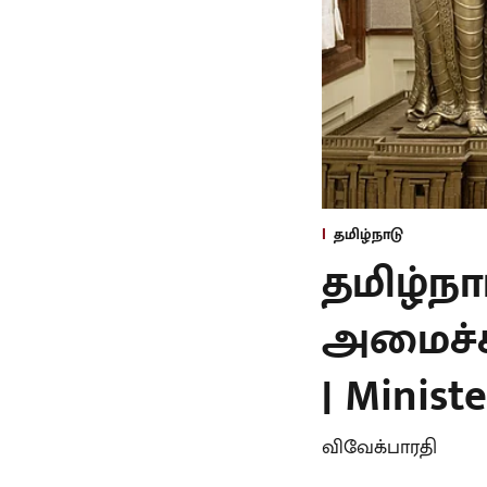
தமிழ்நாடு
தமிழ்ந
அமைச்சர
| Minist
விவேக்பாரதி