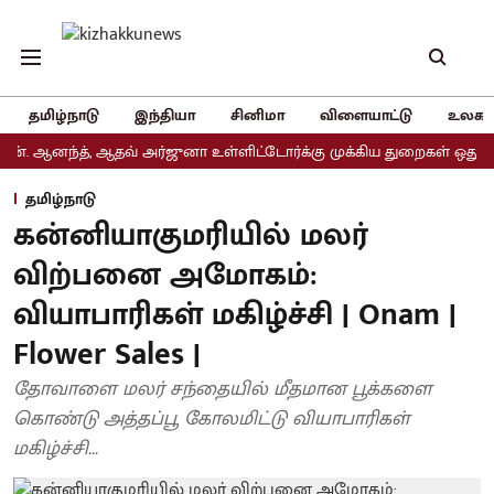
தமிழ்நாடு
இந்தியா
சினிமா
விளையாட்டு
உலகம
னந்த், ஆதவ் அர்ஜுனா உள்ளிட்டோர்க்கு முக்கிய துறைகள் ஒதுக்கீடு
தமிழ்நாடு
கன்னியாகுமரியில் மலர்
விற்பனை அமோகம்:
வியாபாரிகள் மகிழ்ச்சி | Onam |
Flower Sales |
தோவாளை மலர் சந்தையில் மீதமான பூக்களை
கொண்டு அத்தப்பூ கோலமிட்டு வியாபாரிகள்
மகிழ்ச்சி...