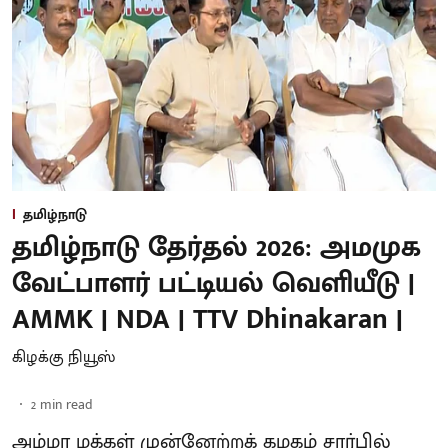
தமிழ்நாடு
தமிழ்நாடு தேர்தல் 2026: அமமுக
வேட்பாளர் பட்டியல் வெளியீடு |
AMMK | NDA | TTV Dhinakaran |
கிழக்கு நியூஸ்
2
min read
அம்மா மக்கள் முன்னேற்றக் கழகம் சார்பில்