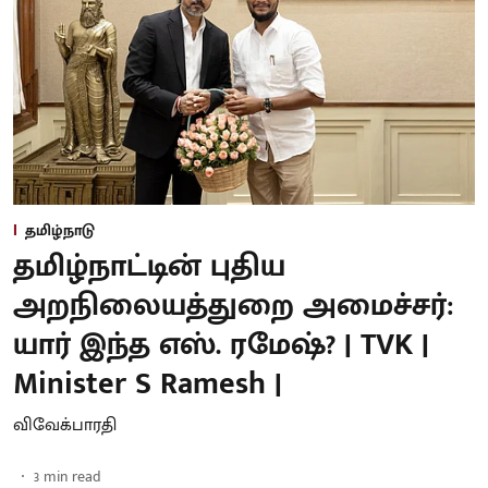
தமிழ்நாடு
தமிழ்நாட்டின் புதிய
அறநிலையத்துறை அமைச்சர்:
யார் இந்த எஸ். ரமேஷ்? | TVK |
Minister S Ramesh |
விவேக்பாரதி
3
min read