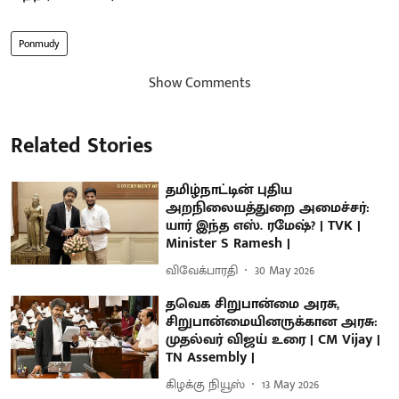
Ponmudy
Show Comments
Related Stories
தமிழ்நாட்டின் புதிய
அறநிலையத்துறை அமைச்சர்:
யார் இந்த எஸ். ரமேஷ்? | TVK |
Minister S Ramesh |
விவேக்பாரதி
30 May 2026
தவெக சிறுபான்மை அரசு,
சிறுபான்மையினருக்கான அரசு:
முதல்வர் விஜய் உரை | CM Vijay |
TN Assembly |
கிழக்கு நியூஸ்
13 May 2026