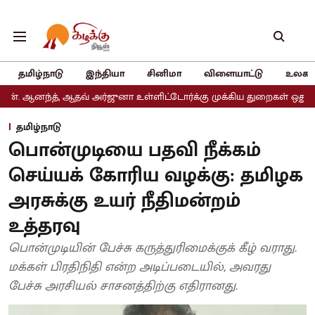
தமிழ்நாடு
இந்தியா
சினிமா
விளையாட்டு
உலகம
 ஆதவ் அர்ஜுனா உள்ளிட்டோர்க்கு முக்கிய துறைகள் ஒதுக்கீடு
அதிமுக
தமிழ்நாடு
பொன்முடியை பதவி நீக்கம்
செய்யக் கோரிய வழக்கு: தமிழக
அரசுக்கு உயர் நீதிமன்றம்
உத்தரவு
பொன்முடியின் பேச்சு கருத்துரிமைக்குக் கீழ் வராது.
மக்கள் பிரதிநிதி என்ற அடிப்படையில், அவரது
பேச்சு அரசியல் சாசனத்திற்கு எதிரானது.