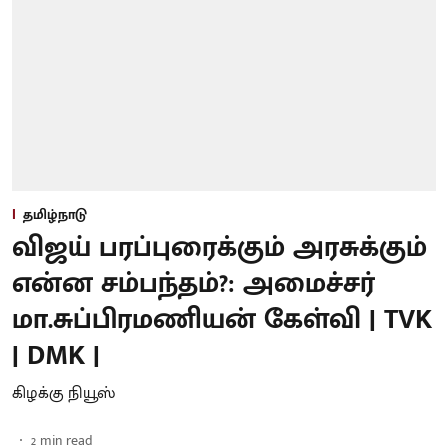
தமிழ்நாடு
விஜய் பரப்புரைக்கும் அரசுக்கும்
என்ன சம்பந்தம்?: அமைச்சர்
மா.சுப்பிரமணியன் கேள்வி | TVK
| DMK |
கிழக்கு நியூஸ்
2
min read