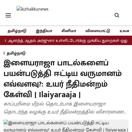
தமிழ்நாடு
இந்தியா
சினிமா
விளையாட்டு
உலகம
ந்த், ஆதவ் அர்ஜுனா உள்ளிட்டோர்க்கு முக்கிய துறைகள் ஒதுக்கீடு
தமிழ்நாடு
இளையராஜா பாடல்களைப்
பயன்படுத்தி ஈட்டிய வருமானம்
எவ்வளவு?: உயர் நீதிமன்றம்
கேள்வி | Ilaiyaraaja |
காப்புரிமை மீறல் தொடர்பாக இளையராஜா
தொடர்ந்த வழக்கு உயர் நீதிமன்றத்தில் விசாரணை...