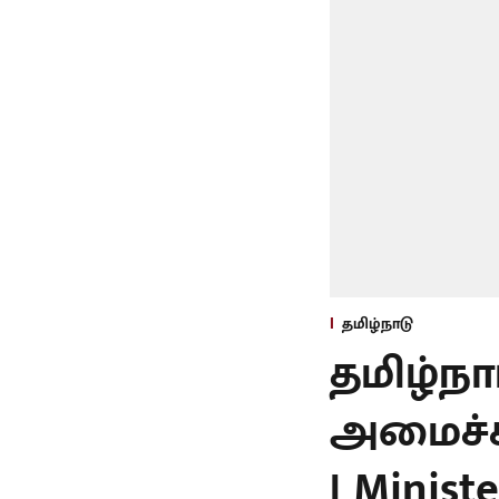
தமிழ்நாடு
தமிழ்ந
அமைச்சர
| Minist