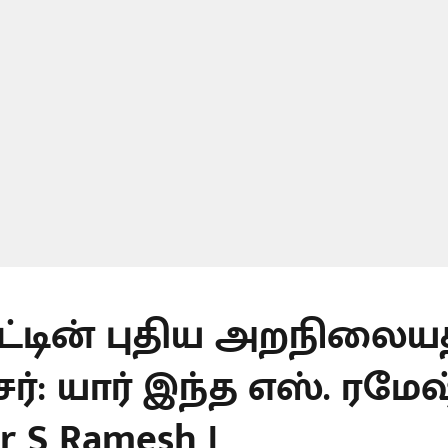
ாட்டின் புதிய அறநிலைய
்: யார் இந்த எஸ். ரமேஷ்
er S Ramesh |