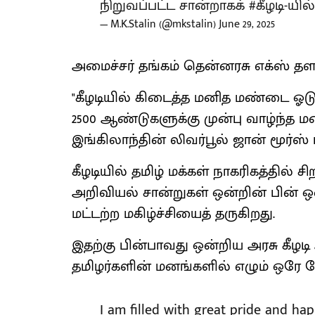
நிறுவப்பட்ட சான்றாகக்
#கீழடி
-யில
— M.K.Stalin (@mkstalin)
June 29, 2025
அமைச்சர் தங்கம் தென்னரசு எக்ஸ் தளப்
"கீழடியில் கிடைத்த மனித மண்டை ஓ
2500 ஆண்டுகளுக்கு முன்பு வாழ்ந்த
இங்கிலாந்தின் லிவர்பூல் ஜான் மூர்ஸ
கீழடியில் தமிழ் மக்கள் நாகரிகத்தில் 
அறிவியல் சான்றுகள் ஒன்றின் பின் ஒ
மட்டற்ற மகிழ்ச்சியைத் தருகிறது.
இதற்கு பின்பாவது ஒன்றிய அரசு கீழ
தமிழர்களின் மனங்களில் எழும் ஒரே க
I am filled with great pride and ha