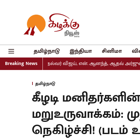
தமிழ்நாடு
இந்தியா
சினிமா
வி
ியீடு: முதல்வர் விஜய், என். ஆனந்த், ஆதவ் அர்ஜுனா உள்ளிட்
Breaking News
தமிழ்நாடு
கீழடி மனிதர்களின்
மறுஉருவாக்கம்: ம
நெகிழ்ச்சி! (படம்