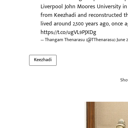
Liverpool John Moores University in
from Keezhadi and reconstructed th
lived around 2,500 years ago, once 
https://t.co/ugVL9PJXDg
— Thangam Thenarasu (@TThenarasu)
June 2
Keezhadi
Sho