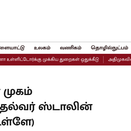
ளையாட்டு
உலகம்
வணிகம்
தொழில்நுட்பம்
டோர்க்கு முக்கிய துறைகள் ஒதுக்கீடு
அதிமுகவின் இரு தரப
 முகம்
ுதல்வர் ஸ்டாலின்
 உள்ளே)