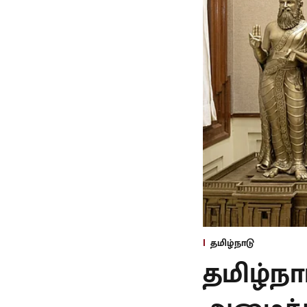
தமிழ்நாடு
தமிழ்ந