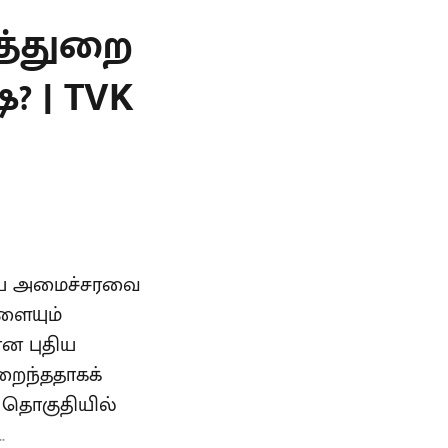
த்துறை
? | TVK
்தைய அமைச்சரவை
ளையும்
ான புதிய
றைந்ததாகக்
் தொகுதியில்
.