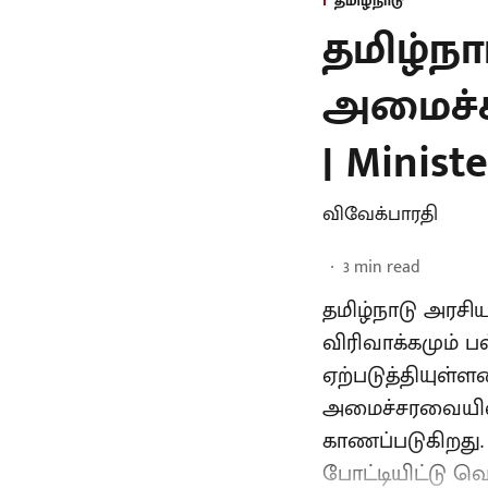
தமிழ்நாடு
தமிழ்ந
அமைச்சர
| Minist
விவேக்பாரதி
3
min read
தமிழ்நாடு அரசி
விரிவாக்கமும் 
ஏற்படுத்தியுள்
அமைச்சரவையில்
காணப்படுகிறது. 
போட்டியிட்டு வெ