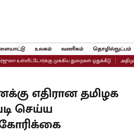
ளையாட்டு
உலகம்
வணிகம்
தொழில்நுட்பம்
ளிட்டோர்க்கு முக்கிய துறைகள் ஒதுக்கீடு
அதிமுகவின் இரு
க்கு எதிரான தமிழக
படி செய்ய
 கோரிக்கை