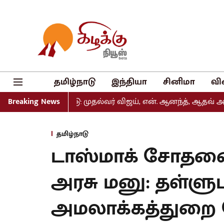
தமிழ்நாடு
இந்தியா
சினிமா
வி
் வெளியீடு: முதல்வர் விஜய், என். ஆனந்த், ஆதவ் அர்ஜுனா உள்
Breaking News
தமிழ்நாடு
டாஸ்மாக் சோதனை
அரசு மனு: தள்ளு
அமலாக்கத்துறை