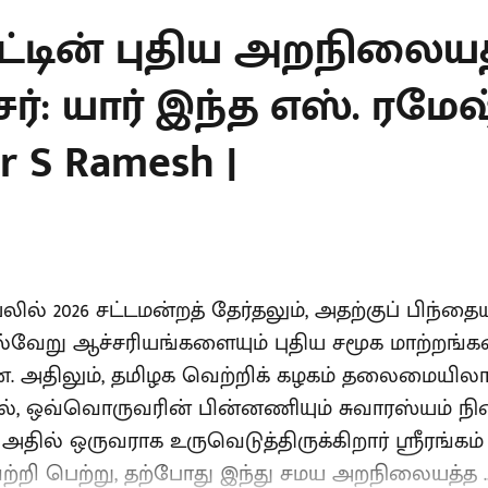
ாட்டின் புதிய அறநிலைய
்: யார் இந்த எஸ். ரமேஷ்
er S Ramesh |
யலில் 2026 சட்டமன்றத் தேர்தலும், அதற்குப் பிந
பல்வேறு ஆச்சரியங்களையும் புதிய சமூக மாற்றங்க
ளன. அதிலும், தமிழக வெற்றிக் கழகம் தலைமையில
, ஒவ்வொருவரின் பின்னணியும் சுவாரஸ்யம் நி
அதில் ஒருவராக உருவெடுத்திருக்கிறார் ஸ்ரீரங்கம
ற்றி பெற்று, தற்போது இந்து சமய அறநிலையத்த ..