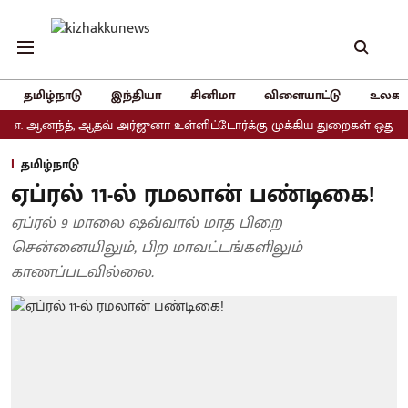
தமிழ்நாடு
இந்தியா
சினிமா
விளையாட்டு
உலகம
னந்த், ஆதவ் அர்ஜுனா உள்ளிட்டோர்க்கு முக்கிய துறைகள் ஒதுக்கீடு
தமிழ்நாடு
ஏப்ரல் 11-ல் ரமலான் பண்டிகை!
ஏப்ரல் 9 மாலை ஷவ்வால் மாத பிறை
சென்னையிலும், பிற மாவட்டங்களிலும்
காணப்படவில்லை.