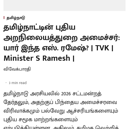
தமிழ்நாடு
தமிழ்நாட்டின் புதிய
அறநிலையத்துறை அமைச்சர்:
யார் இந்த எஸ். ரமேஷ்? | TVK |
Minister S Ramesh |
விவேக்பாரதி
3
min read
தமிழ்நாடு அரசியலில் 2026 சட்டமன்றத்
தேர்தலும், அதற்குப் பிந்தைய அமைச்சரவை
விரிவாக்கமும் பல்வேறு ஆச்சரியங்களையும்
புதிய சமூக மாற்றங்களையும்
ஏற்படுத்தியுள்ளன. அதிலும், தமிழக வெற்றிக்