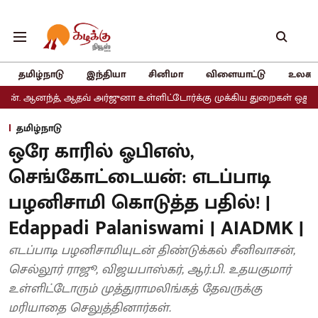
தமிழ்நாடு
இந்தியா
சினிமா
விளையாட்டு
உலகம
 ஆதவ் அர்ஜுனா உள்ளிட்டோர்க்கு முக்கிய துறைகள் ஒதுக்கீடு
அதிமு
தமிழ்நாடு
ஒரே காரில் ஓபிஎஸ்,
செங்கோட்டையன்: எடப்பாடி
பழனிசாமி கொடுத்த பதில்! |
Edappadi Palaniswami | AIADMK |
எடப்பாடி பழனிசாமியுடன் திண்டுக்கல் சீனிவாசன்,
செல்லூர் ராஜூ, விஜயபாஸ்கர், ஆர்.பி. உதயகுமார்
உள்ளிட்டோரும் முத்துராமலிங்கத் தேவருக்கு
மரியாதை செலுத்தினார்கள்.