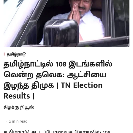
தமிழ்நாடு
தமிழ்நாட்டில் 108 இடங்களில்
வென்ற தவெக: ஆட்சியை
இழந்த திமுக | TN Election
Results |
கிழக்கு நியூஸ்
2
min read
தமிழ்நாடு சட்டப்பேரவைத் தேர்தலில் 108