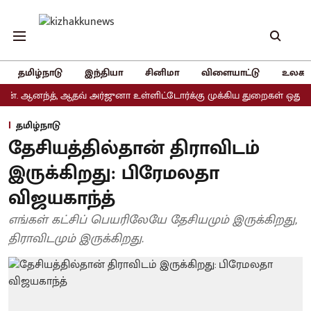
தமிழ்நாடு
இந்தியா
சினிமா
விளையாட்டு
உலகம
னந்த், ஆதவ் அர்ஜுனா உள்ளிட்டோர்க்கு முக்கிய துறைகள் ஒதுக்கீடு
தமிழ்நாடு
தேசியத்தில்தான் திராவிடம்
இருக்கிறது: பிரேமலதா
விஜயகாந்த்
எங்கள் கட்சிப் பெயரிலேயே தேசியமும் இருக்கிறது,
திராவிடமும் இருக்கிறது.