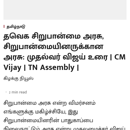
தமிழ்நாடு
தவெக சிறுபான்மை அரசு,
சிறுபான்மையினருக்கான
அரசு: முதல்வர் விஜய் உரை | CM
Vijay | TN Assembly |
கிழக்கு நியூஸ்
2
min read
சிறுபான்மை அரசு என்ற விமர்சனம்
எங்களுக்கு மகிழ்ச்சியே, இது
சிறுபான்மையினரின் பாதுகாப்பை
நிலைநாட்டும் அரசு என்று முதலமைச்சர் விஜய்