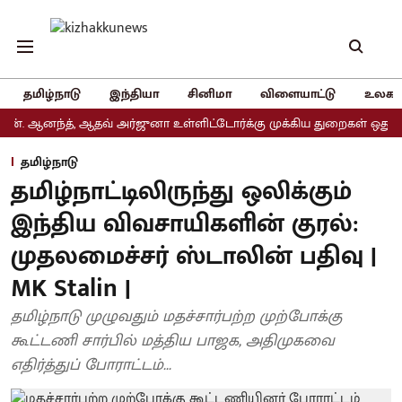
தமிழ்நாடு
இந்தியா
சினிமா
விளையாட்டு
உலகம
னந்த், ஆதவ் அர்ஜுனா உள்ளிட்டோர்க்கு முக்கிய துறைகள் ஒதுக்கீடு
தமிழ்நாடு
தமிழ்நாட்டிலிருந்து ஒலிக்கும்
இந்திய விவசாயிகளின் குரல்:
முதலமைச்சர் ஸ்டாலின் பதிவு |
MK Stalin |
தமிழ்நாடு முழுவதும் மதச்சார்பற்ற முற்போக்கு
கூட்டணி சார்பில் மத்திய பாஜக, அதிமுகவை
எதிர்த்துப் போராட்டம்...