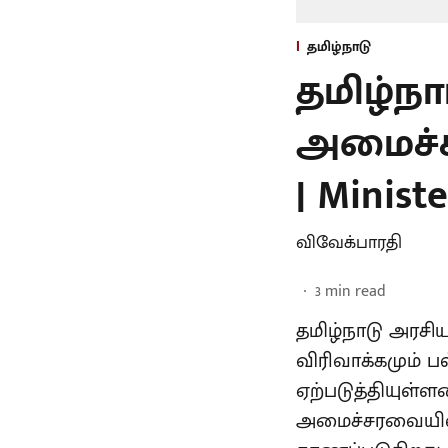
தமிழ்நாடு
தமிழ்ந
அமைச்சர
| Minist
விவேக்பாரதி
3
min read
தமிழ்நாடு அரசி
விரிவாக்கமும் 
ஏற்படுத்தியுள்
அமைச்சரவையில்