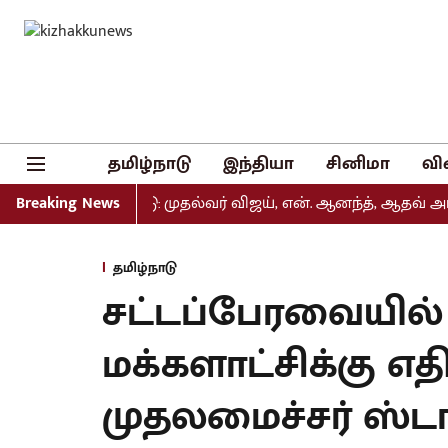
தமிழ்நாடு
இந்தியா
சினிமா
வி
ியல் வெளியீடு: முதல்வர் விஜய், என். ஆனந்த், ஆதவ் அர்ஜுனா 
Breaking News
தமிழ்நாடு
சட்டப்பேரவையில
மக்களாட்சிக்கு எ
முதலமைச்சர் ஸ்டால