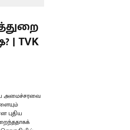
த்துறை
? | TVK
்தைய அமைச்சரவை
ளையும்
ான புதிய
றைந்ததாகக்