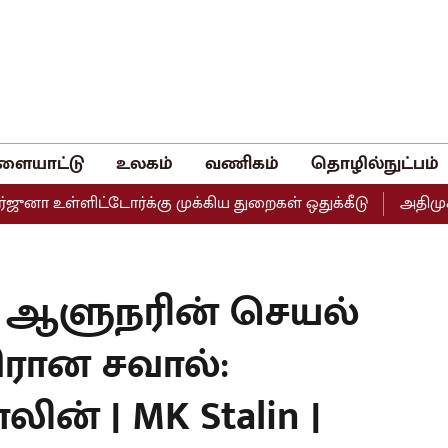
ளையாட்டு
உலகம்
வணிகம்
தொழில்நுட்பம்
உள்ளிட்டோர்க்கு முக்கிய துறைகள் ஒதுக்கீடு
அதிமுகவின் 
் ஆளுநரின் செயல்
திரான சவால்:
ின் | MK Stalin |