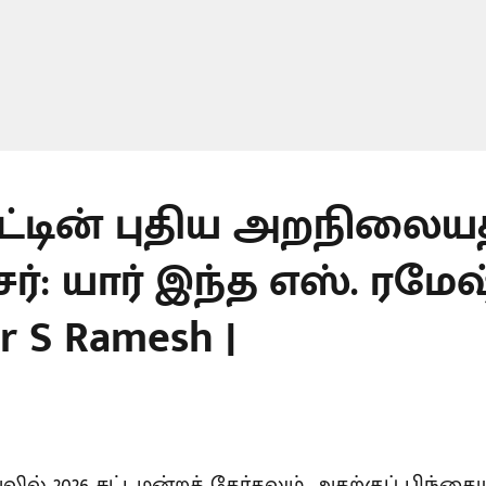
ாட்டின் புதிய அறநிலைய
்: யார் இந்த எஸ். ரமேஷ்
er S Ramesh |
யலில் 2026 சட்டமன்றத் தேர்தலும், அதற்குப் பிந