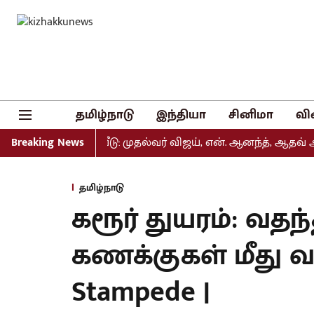
தமிழ்நாடு
இந்தியா
சினிமா
வி
்டியல் வெளியீடு: முதல்வர் விஜய், என். ஆனந்த், ஆதவ் அர்ஜு
Breaking News
தமிழ்நாடு
கரூர் துயரம்: வதந்
கணக்குகள் மீது வழ
Stampede |