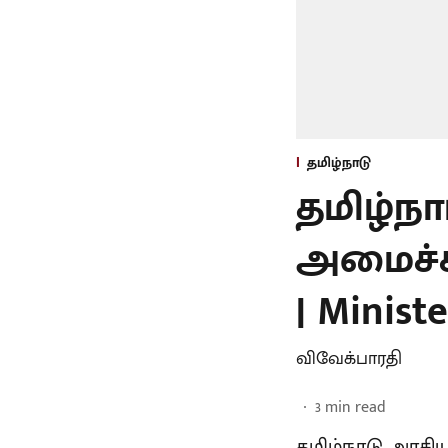
தமிழ்நாடு
தமிழ்ந
அமைச்சர
| Minist
விவேக்பாரதி
3
min read
தமிழ்நாடு அரசி