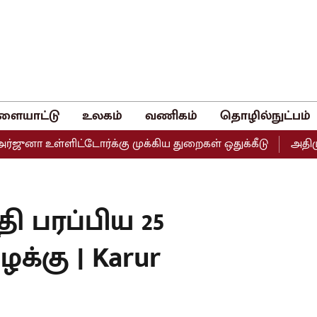
ளையாட்டு
உலகம்
வணிகம்
தொழில்நுட்பம்
னா உள்ளிட்டோர்க்கு முக்கிய துறைகள் ஒதுக்கீடு
அதிமுகவின
தி பரப்பிய 25
க்கு | Karur