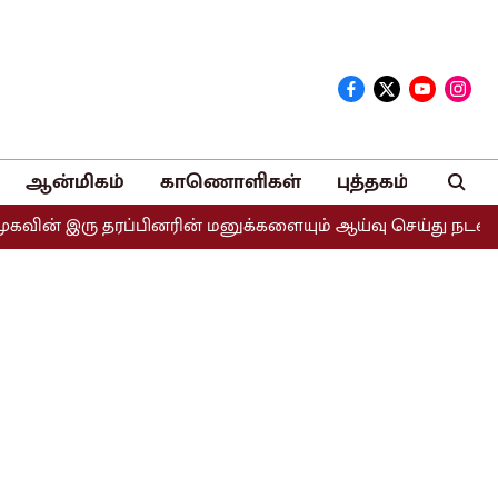
ஆன்மிகம்
காணொளிகள்
புத்தகம்
் இரு தரப்பினரின் மனுக்களையும் ஆய்வு செய்து நடவடிக்கை எட