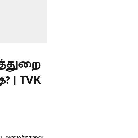
த்துறை
? | TVK
்தைய அமைச்சரவை