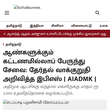
தமிழ்நாடு
இந்தியா
சினிமா
விளையாட்டு
உலகம
ந்த், ஆதவ் அர்ஜுனா உள்ளிட்டோர்க்கு முக்கிய துறைகள் ஒதுக்கீடு
தமிழ்நாடு
ஆண்களுக்கும்
கட்டணமில்லாப் பேருந்து
சேவை: தேர்தல் வாக்குறுதி
அறிவித்த இபிஎஸ் | AIADMK |
அதிமுக ஆட்சிக்கு வந்தால் மகளிருக்கு மாதம் ரூ.
2,000 உதவித்தொகை வழங்கப்படும்...