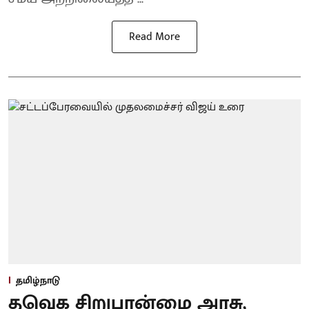
Read More
தமிழ்நாடு
தவெக சிறுபான்மை அரசு,