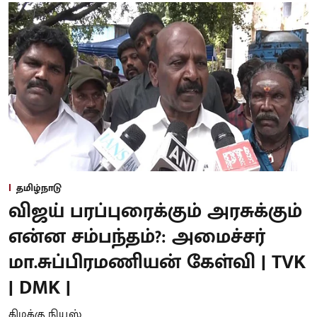
தமிழ்நாடு
விஜய் பரப்புரைக்கும் அரசுக்கும்
என்ன சம்பந்தம்?: அமைச்சர்
மா.சுப்பிரமணியன் கேள்வி | TVK
| DMK |
கிழக்கு நியூஸ்