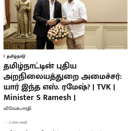
தமிழ்நாடு
தமிழ்நாட்டின் புதிய
அறநிலையத்துறை அமைச்சர்:
யார் இந்த எஸ். ரமேஷ்? | TVK |
Minister S Ramesh |
விவேக்பாரதி
3
min read