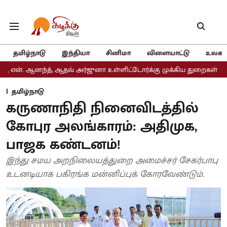
தமிழ்நாடு
இந்தியா
சினிமா
விளையாட்டு
உலகம
த், ஆதவ் அர்ஜுனா உள்ளிட்டோர்க்கு முக்கிய துறைகள் ஒதுக்கீடு
அத
தமிழ்நாடு
கருணாநிதி நினைவிடத்தில்
கோபுர அலங்காரம்: அதிமுக,
பாஜக கண்டனம்!
இந்து சமய அறநிலையத்துறை அமைச்சர் சேகர்பாபு
உடனடியாக பகிரங்க மன்னிப்புக் கோரவேண்டும்.