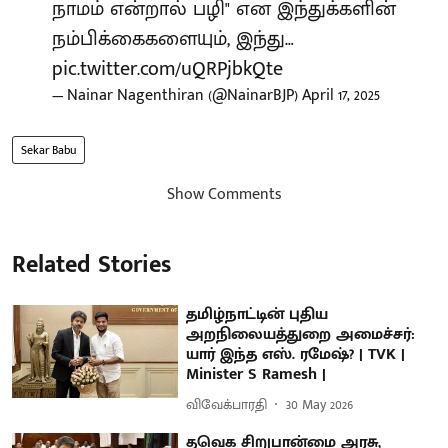
நாமம் என்றால் பழி" என இந்துக்களின்
நம்பிக்கைகளையும், இந்து…
pic.twitter.com/uQRPjbkQte
— Nainar Nagenthiran (@NainarBJP)
April 17, 2025
Sekar Babu
Show Comments
Related Stories
தமிழ்நாட்டின் புதிய
அறநிலையத்துறை அமைச்சர்:
யார் இந்த எஸ். ரமேஷ்? | TVK |
Minister S Ramesh |
விவேக்பாரதி
30 May 2026
தவெக சிறுபான்மை அரசு,