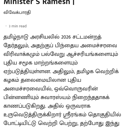
Minister S Ramesh |
விவேக்பாரதி
3
min read
தமிழ்நாடு அரசியலில் 2026 சட்டமன்றத்
தேர்தலும், அதற்குப் பிந்தைய அமைச்சரவை
விரிவாக்கமும் பல்வேறு ஆச்சரியங்களையும்
புதிய சமூக மாற்றங்களையும்
ஏற்படுத்தியுள்ளன. அதிலும், தமிழக வெற்றிக்
கழகம் தலைமையிலான புதிய
அமைச்சரவையில், ஒவ்வொருவரின்
பின்னணியும் சுவாரஸ்யம் நிறைந்ததாகக்
காணப்படுகிறது. அதில் ஒருவராக
உருவெடுத்திருக்கிறார் ஸ்ரீரங்கம் தொகுதியில்
போட்டியிட்டு வெற்றி பெற்று, தற்போது இந்து