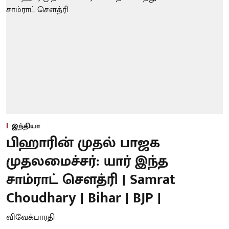
இந்தியா
பிஹாரின் முதல் பாஜக
முதலமைச்சர்: யார் இந்த
சாம்ராட் சௌத்ரி | Samrat
Choudhary | Bihar | BJP |
விவேக்பாரதி