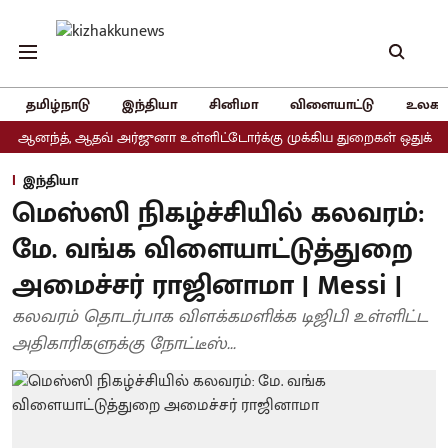
தமிழ்நாடு
இந்தியா
சினிமா
விளையாட்டு
உலகம
்த், ஆதவ் அர்ஜுனா உள்ளிட்டோர்க்கு முக்கிய துறைகள் ஒதுக்கீடு
அ
இந்தியா
மெஸ்ஸி நிகழ்ச்சியில் கலவரம்:
மே. வங்க விளையாட்டுத்துறை
அமைச்சர் ராஜினாமா | Messi |
கலவரம் தொடர்பாக விளக்கமளிக்க டிஜிபி உள்ளிட்ட
அதிகாரிகளுக்கு நோட்டீஸ்...