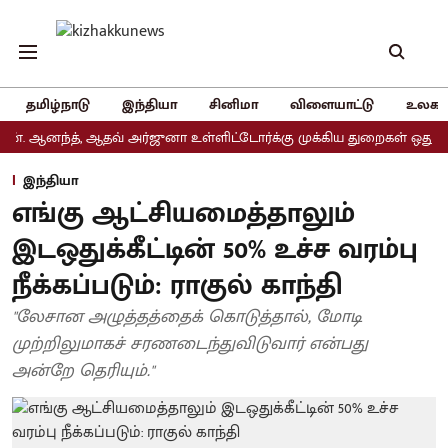
தமிழ்நாடு
இந்தியா
சினிமா
விளையாட்டு
உலகம
ந்த், ஆதவ் அர்ஜுனா உள்ளிட்டோர்க்கு முக்கிய துறைகள் ஒதுக்கீடு
இந்தியா
எங்கு ஆட்சியமைத்தாலும்
இடஒதுக்கீட்டின் 50% உச்ச வரம்பு
நீக்கப்படும்: ராகுல் காந்தி
"லேசான அழுத்தத்தைக் கொடுத்தால், மோடி
முற்றிலுமாகச் சரணடைந்துவிடுவார் என்பது
அன்றே தெரியும்."