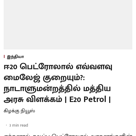
இந்தியா
ஈ20 பெட்ரோலால் எவ்வளவு
மைலேஜ் குறையும்?:
நாடாளுமன்றத்தில் மத்திய
அரசு விளக்கம் | E20 Petrol |
கிழக்கு நியூஸ்
3
min read