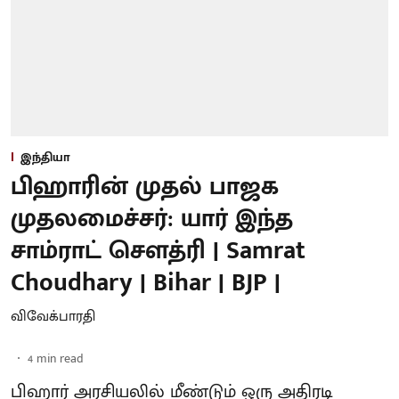
இந்தியா
பிஹாரின் முதல் பாஜக
முதலமைச்சர்: யார் இந்த
சாம்ராட் சௌத்ரி | Samrat
Choudhary | Bihar | BJP |
விவேக்பாரதி
4
min read
பிஹார் அரசியலில் மீண்டும் ஒரு அதிரடி