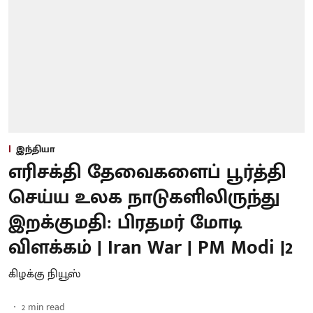
இந்தியா
எரிசக்தி தேவைகளைப் பூர்த்தி
செய்ய உலக நாடுகளிலிருந்து
இறக்குமதி: பிரதமர் மோடி
விளக்கம் | Iran War | PM Modi |2
கிழக்கு நியூஸ்
2
min read