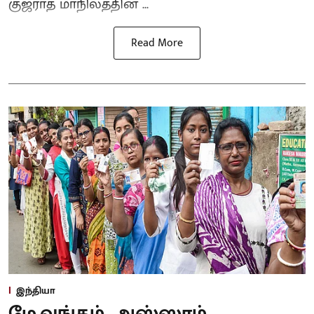
குஜராத் மாநிலத்தின ...
Read More
இந்தியா
மே.வங்கம், அஸ்ஸாம்,