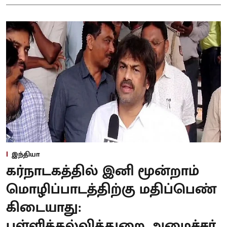
இந்தியா
கர்நாடகத்தில் இனி மூன்றாம்
மொழிப்பாடத்திற்கு மதிப்பெண்
கிடையாது:
பள்ளிக்கல்வித்துறை அமைச்சர்