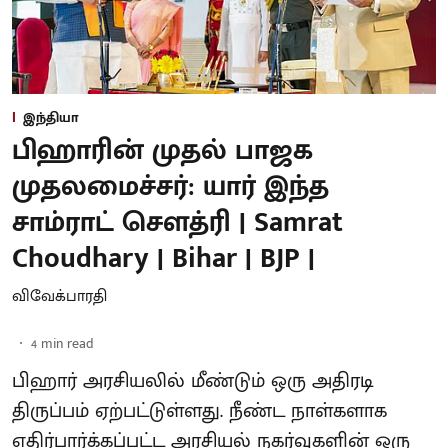
இந்தியா
பிஹாரின் முதல் பாஜக
முதலமைச்சர்: யார் இந்த
சாம்ராட் சௌத்ரி | Samrat
Choudhary | Bihar | BJP |
விவேக்பாரதி
4
min read
பிஹார் அரசியலில் மீண்டும் ஒரு அதிரடி
திருப்பம் ஏற்பட்டுள்ளது. நீண்ட நாள்களாக
எதிர்பார்க்கப்பட்ட அரசியல் நகர்வுகளின் ஒரு