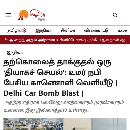
தமிழ்நாடு
இந்தியா
சினிமா
விளையாட்டு
உலகம
ஆதவ் அர்ஜுனா உள்ளிட்டோர்க்கு முக்கிய துறைகள் ஒதுக்கீடு
அதிமுக
இந்தியா
தற்கொலைத் தாக்குதல் ஒரு
‘தியாகச் செயல்’: உமர் நபி
பேசிய காணொளி வெளியீடு |
Delhi Car Bomb Blast |
அதற்கு எதிராக பல்வேறு வாதங்களும் முரண்களும்
உள்ளன. இது இஸ்லாத்தில் உள்ளது...