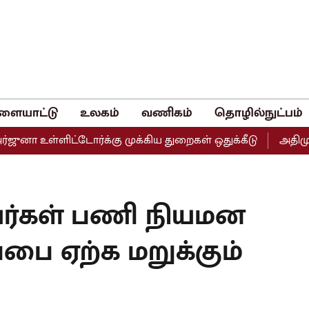
ளையாட்டு
உலகம்
வணிகம்
தொழில்நுட்பம்
ள்ளிட்டோர்க்கு முக்கிய துறைகள் ஒதுக்கீடு
அதிமுகவின் இர
யர்கள் பணி நியமன
்பை ஏற்க மறுக்கும்