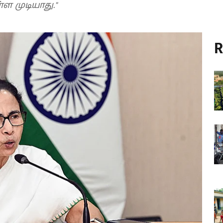
ள முடியாது."
R