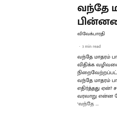
வந்தே ம
பின்னனிய
விவேக்பாரதி
3
min read
வந்தே மாதரம் 
விதிக்க வழிவகை 
நிறைவேற்றப்பட
வந்தே மாதரம் பா
எதிர்த்தது ஏன்?
வரலாறு என்ன போ
‘வந்தே ...