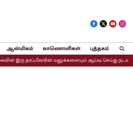
ஆன்மிகம்
காணொளிகள்
புத்தகம்
ு தரப்பினரின் மனுக்களையும் ஆய்வு செய்து நடவடிக்கை எடுக்க