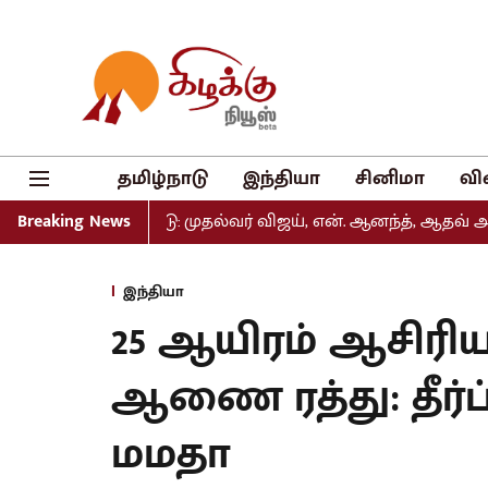
தமிழ்நாடு
இந்தியா
சினிமா
வி
ல் வெளியீடு: முதல்வர் விஜய், என். ஆனந்த், ஆதவ் அர்ஜுனா உ
Breaking News
இந்தியா
25 ஆயிரம் ஆசிரி
ஆணை ரத்து: தீர்ப
மமதா