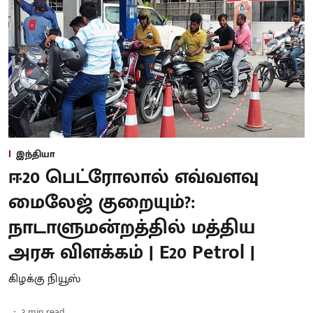
இந்தியா
ஈ20 பெட்ரோலால் எவ்வளவு
மைலேஜ் குறையும்?:
நாடாளுமன்றத்தில் மத்திய
அரசு விளக்கம் | E20 Petrol |
கிழக்கு நியூஸ்
3
min read