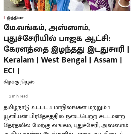
இந்தியா
மே.வங்கம், அஸ்ஸாம்,
புதுச்சேரியில் பாஜக ஆட்சி:
கேரளத்தை இழந்தது இடதுசாரி |
Keralam | West Bengal | Assam |
ECI |
கிழக்கு நியூஸ்
2
min read
தமிழ்நாடு உட்பட 4 மாநிலங்கள் மற்றும் 1
யூனியன் பிரதேசத்தில் நடைபெற்ற சட்டமன்ற
தேர்தலில் மேற்கு வங்கம், புதுச்சேரி, அஸ்ஸாம்