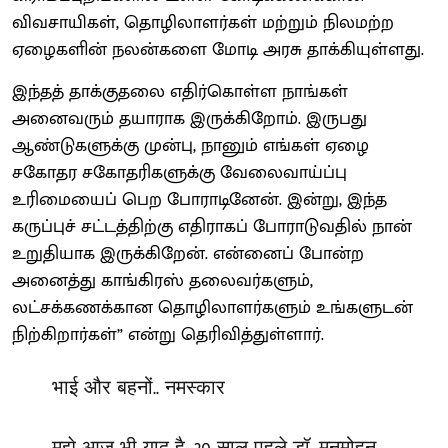
விவசாயிகள், தொழிலாளர்கள் மற்றும் நிலமற்ற
ஏழைகளின் நலன்களை மோடி அரசு தாக்கியுள்ளது.
இந்தத் தாக்குதலை எதிர்கொள்ள நாங்கள்
அனைவரும் தயாராக இருக்கிறோம். இருபது
ஆண்டுகளுக்கு முன்பு, நானும் எங்கள் ஏழை
சகோதர சகோதரிகளுக்கு வேலைவாய்ப்பு
உரிமையைப் பெற போராடினேன். இன்று, இந்த
கருப்புச் சட்டத்திற்கு எதிராகப் போராடுவதில் நான்
உறுதியாக இருக்கிறேன். என்னைப் போன்ற
அனைத்து காங்கிரஸ் தலைவர்களும்,
லட்சக்கணக்கான தொழிலாளர்களும் உங்களுடன்
நிற்கிறார்கள்” என்று தெரிவித்துள்ளார்.
भाई और बहनों.. नमस्कार
मुझे आज भी याद है, 20 साल पहले डॉ. मनमोहन