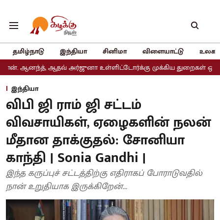
தமிழ்நாடு
இந்தியா
சினிமா
விளையாட்டு
உலகம
த், ஆதவ் அர்ஜுனா உள்ளிட்டோர்க்கு முக்கிய துறைகள் ஒதுக்கீடு
அதி
இந்தியா
விபி ஜி ராம் ஜி சட்டம்
விவசாயிகள், ஏழைகளின் நலன்
மீதான தாக்குதல்: சோனியா
காந்தி | Sonia Gandhi |
இந்த கருப்புச் சட்டத்திற்கு எதிராகப் போராடுவதில்
நான் உறுதியாக இருக்கிறேன்...