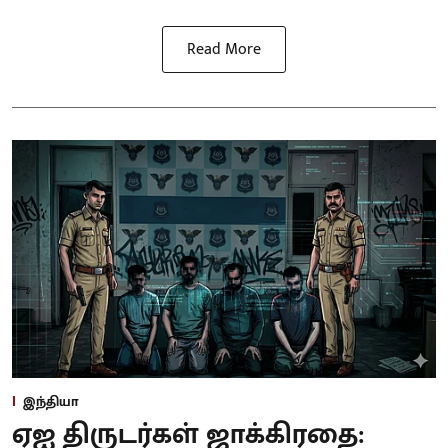
Read More
இந்தியா
ஏஐ திருடர்கள் ஜாக்கிரதை: