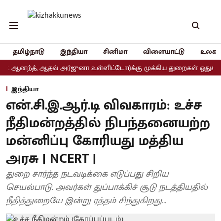
தமிழ்நாடு
இந்தியா
சினிமா
விளையாட்டு
உலகம
்த், ஆதவ் அர்ஜுனா உள்ளிட்டோர்க்கு முக்கிய துறைகள் ஒதுக்கீடு
அ
இந்தியா
என்.சி.இ.ஆர்.டி விவகாரம்: உச்ச
நீதிமன்றத்தில் நிபந்தனையற்ற
மன்னிப்பு கோரியது மத்திய
அரசு | NCERT |
துறை சார்ந்த நடவடிக்கை எடுப்பது சிறிய
செயல்பாடு. அவர்கள் துப்பாக்கிச் சூடு நடத்தியதில்
நீதித்துறையே இன்று ரத்தம் சிந்துகிறது...