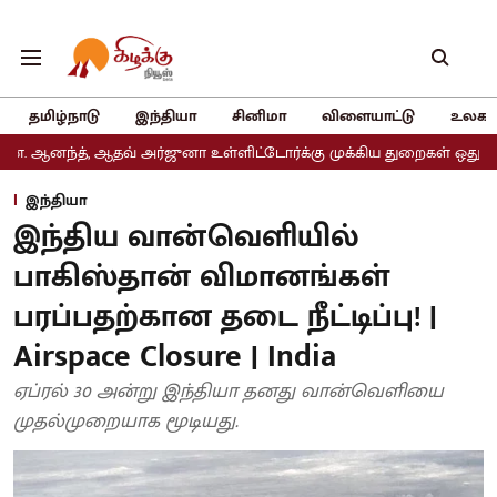
தமிழ்நாடு
இந்தியா
சினிமா
விளையாட்டு
உலகம
ஆதவ் அர்ஜுனா உள்ளிட்டோர்க்கு முக்கிய துறைகள் ஒதுக்கீடு
அதிமுக
இந்தியா
இந்திய வான்வெளியில்
பாகிஸ்தான் விமானங்கள்
பரப்பதற்கான தடை நீட்டிப்பு! |
Airspace Closure | India
ஏப்ரல் 30 அன்று இந்தியா தனது வான்வெளியை
முதல்முறையாக மூடியது.