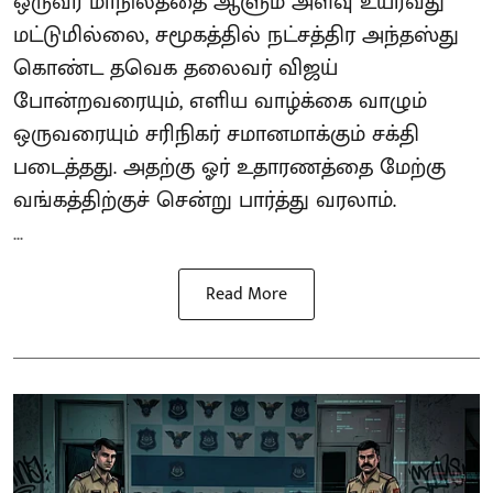
ஒருவர் மாநிலத்தை ஆளும் அளவு உயர்வது
மட்டுமில்லை, சமூகத்தில் நட்சத்திர அந்தஸ்து
கொண்ட தவெக தலைவர் விஜய்
போன்றவரையும், எளிய வாழ்க்கை வாழும்
ஒருவரையும் சரிநிகர் சமானமாக்கும் சக்தி
படைத்தது. அதற்கு ஓர் உதாரணத்தை மேற்கு
வங்கத்திற்குச் சென்று பார்த்து வரலாம்.
...
Read More