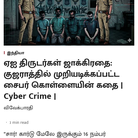
இந்தியா
ஏஐ திருடர்கள் ஜாக்கிரதை:
குஜராத்தில் முறியடிக்கப்பட்ட
சைபர் கொள்ளையின் கதை |
Cyber Crime |
விவேக்பாரதி
3
min read
“சார்! கார்டு மேலே இருக்கும் 16 நம்பர்