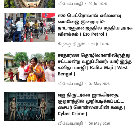
விவேக்பாரதி
30 Jul 2026
ஈ20 பெட்ரோலால் எவ்வளவு
மைலேஜ் குறையும்?:
நாடாளுமன்றத்தில் மத்திய அரசு
விளக்கம் | E20 Petrol |
கிழக்கு நியூஸ்
29 Jul 2026
சாதாரண தொழிலாளரிலிருந்து
சட்டமன்ற உறுப்பினர்: யார் இந்த
கலிதா மாஜி | Kalita Maji | West
Bengal |
விவேக்பாரதி
07 May 2026
ஏஐ திருடர்கள் ஜாக்கிரதை:
குஜராத்தில் முறியடிக்கப்பட்ட
சைபர் கொள்ளையின் கதை |
Cyber Crime |
விவேக்பாரதி
06 May 2026