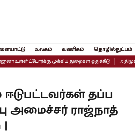
ளையாட்டு
உலகம்
வணிகம்
தொழில்நுட்பம்
ிட்டோர்க்கு முக்கிய துறைகள் ஒதுக்கீடு
அதிமுகவின் இரு 
் ஈடுபட்டவர்கள் தப்ப
்பு அமைச்சர் ராஜ்நாத்
 |