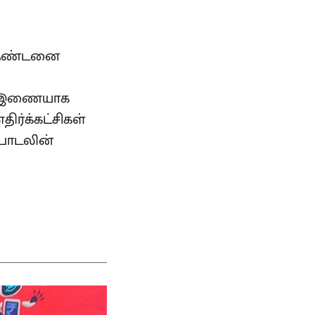
் தண்டனை
கு இணையாக
ிர்க்கட்சிகள்
 பாடலின்