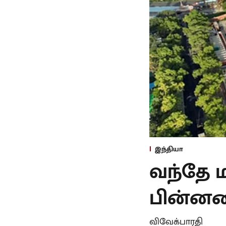
இந்தியா
வந்தே ம
பின்னனிய
விவேக்பாரதி