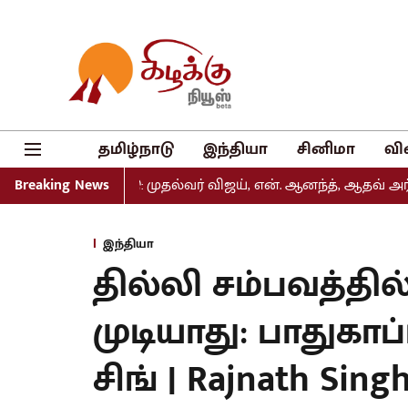
தமிழ்நாடு
இந்தியா
சினிமா
வி
 வெளியீடு: முதல்வர் விஜய், என். ஆனந்த், ஆதவ் அர்ஜுனா உள்ள
Breaking News
இந்தியா
தில்லி சம்பவத்தில
முடியாது: பாதுகாப
சிங் | Rajnath Singh