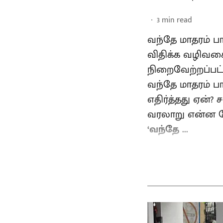
3
min read
வந்தே மாதரம் 
விதிக்க வழிவகை 
நிறைவேற்றப்பட
வந்தே மாதரம் பா
எதிர்த்தது ஏன்?
வரலாறு என்ன போ
‘வந்தே ...