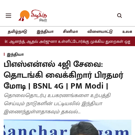
தமிழ்நாடு
இந்தியா
சினிமா
விளையாட்டு
உலகம
 ஆதவ் அர்ஜுனா உள்ளிட்டோர்க்கு முக்கிய துறைகள் ஒதுக்கீடு
அதிமுக
இந்தியா
பிஎஸ்என்எல் 4ஜி சேவை:
தொடங்கி வைக்கிறார் பிரதமர்
மோடி | BSNL 4G | PM Modi |
தொலைதொடர்பு உபகரணங்களை உற்பத்தி
செய்யும் நாடுகளின் பட்டியலில் இந்தியா
இணைந்துள்ளதாகவும் தகவல்...