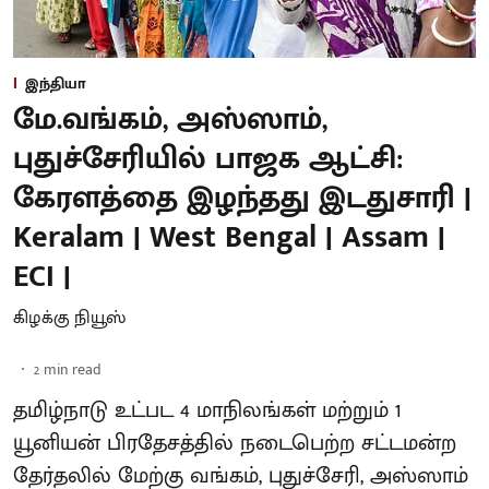
இந்தியா
மே.வங்கம், அஸ்ஸாம்,
புதுச்சேரியில் பாஜக ஆட்சி:
கேரளத்தை இழந்தது இடதுசாரி |
Keralam | West Bengal | Assam |
ECI |
கிழக்கு நியூஸ்
2
min read
தமிழ்நாடு உட்பட 4 மாநிலங்கள் மற்றும் 1
யூனியன் பிரதேசத்தில் நடைபெற்ற சட்டமன்ற
தேர்தலில் மேற்கு வங்கம், புதுச்சேரி, அஸ்ஸாம்