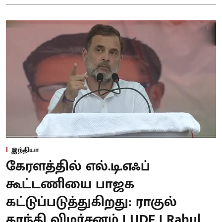
இந்தியா
கேரளத்தில் எல்.டி.எஃப்
கூட்டணியை பாஜக
கட்டுப்படுத்துகிறது: ராகுல்
காந்தி விமர்சனம் | UDF | Rahul