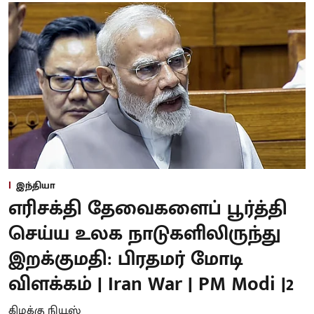
இந்தியா
எரிசக்தி தேவைகளைப் பூர்த்தி
செய்ய உலக நாடுகளிலிருந்து
இறக்குமதி: பிரதமர் மோடி
விளக்கம் | Iran War | PM Modi |2
கிழக்கு நியூஸ்