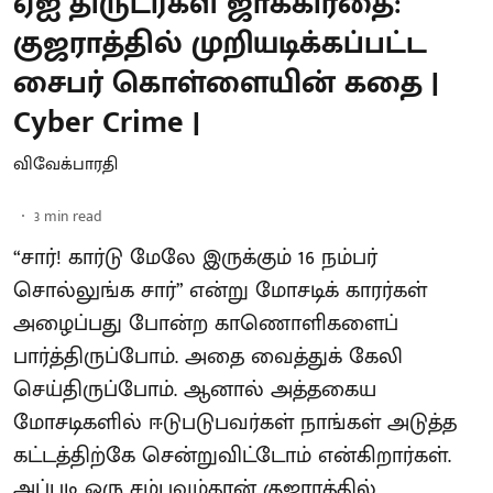
ஏஐ திருடர்கள் ஜாக்கிரதை:
குஜராத்தில் முறியடிக்கப்பட்ட
சைபர் கொள்ளையின் கதை |
Cyber Crime |
விவேக்பாரதி
3
min read
“சார்! கார்டு மேலே இருக்கும் 16 நம்பர்
சொல்லுங்க சார்” என்று மோசடிக் காரர்கள்
அழைப்பது போன்ற காணொளிகளைப்
பார்த்திருப்போம். அதை வைத்துக் கேலி
செய்திருப்போம். ஆனால் அத்தகைய
மோசடிகளில் ஈடுபடுபவர்கள் நாங்கள் அடுத்த
கட்டத்திற்கே சென்றுவிட்டோம் என்கிறார்கள்.
அப்படி ஒரு சம்பவம்தான் குஜராத்தில்