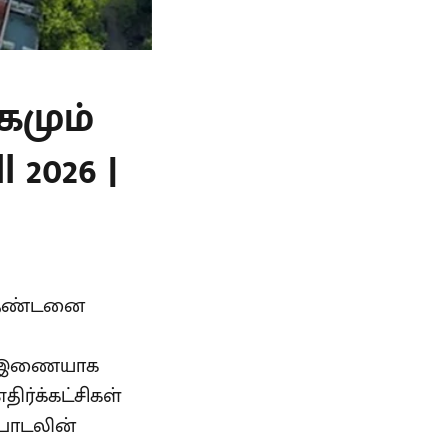
கமும்
 2026 |
் தண்டனை
கு இணையாக
ிர்க்கட்சிகள்
 பாடலின்