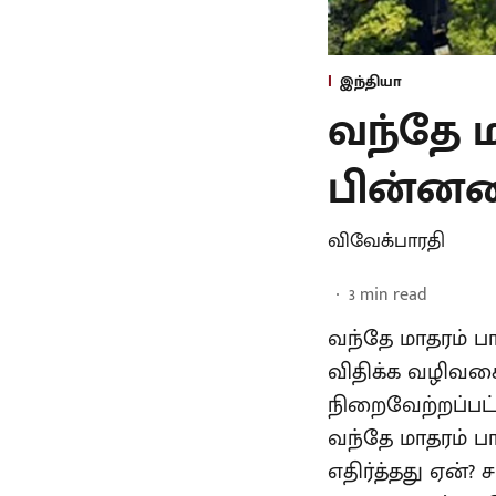
இந்தியா
வந்தே ம
பின்னனிய
விவேக்பாரதி
3
min read
வந்தே மாதரம் 
விதிக்க வழிவகை 
நிறைவேற்றப்பட
வந்தே மாதரம் பா
எதிர்த்தது ஏன்?