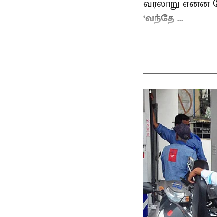
வரலாறு என்ன போ
‘வந்தே ...