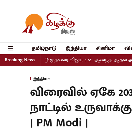
தமிழ்நாடு
இந்தியா
சினிமா
வி
் வெளியீடு: முதல்வர் விஜய், என். ஆனந்த், ஆதவ் அர்ஜுனா உள்
Breaking News
இந்தியா
விரைவில் ஏகே 203
நாட்டில் உருவாக்
| PM Modi |