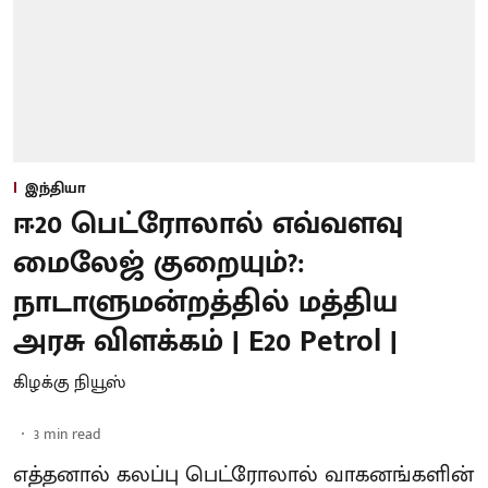
இந்தியா
ஈ20 பெட்ரோலால் எவ்வளவு
மைலேஜ் குறையும்?:
நாடாளுமன்றத்தில் மத்திய
அரசு விளக்கம் | E20 Petrol |
கிழக்கு நியூஸ்
3
min read
எத்தனால் கலப்பு பெட்ரோலால் வாகனங்களின்