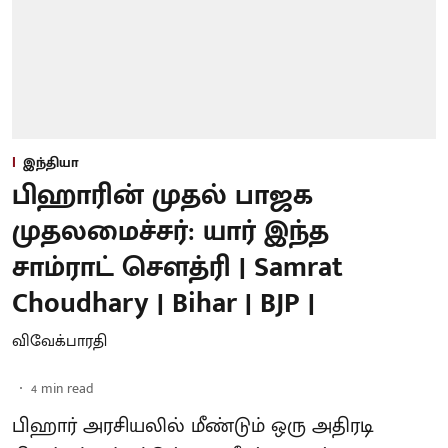
இந்தியா
பிஹாரின் முதல் பாஜக
முதலமைச்சர்: யார் இந்த
சாம்ராட் சௌத்ரி | Samrat
Choudhary | Bihar | BJP |
விவேக்பாரதி
4
min read
பிஹார் அரசியலில் மீண்டும் ஒரு அதிரடி