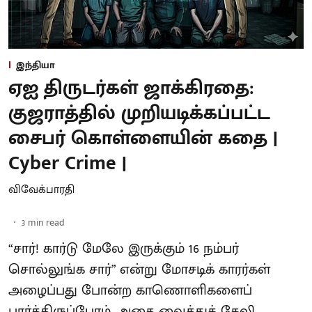
இந்தியா
ஏஐ திருடர்கள் ஜாக்கிரதை:
குஜராத்தில் முறியடிக்கப்பட்ட
சைபர் கொள்ளையின் கதை |
Cyber Crime |
விவேக்பாரதி
3
min read
“சார்! கார்டு மேலே இருக்கும் 16 நம்பர்
சொல்லுங்க சார்” என்று மோசடிக் காரர்கள்
அழைப்பது போன்ற காணொளிகளைப்
பார்த்திருப்போம். அதை வைத்துக் கேலி