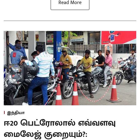
Read More
இந்தியா
ஈ20 பெட்ரோலால் எவ்வளவு
மைலேஜ் குறையும்?: