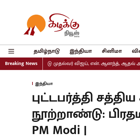
தமிழ்நாடு
இந்தியா
சினிமா
வி
் வெளியீடு: முதல்வர் விஜய், என். ஆனந்த், ஆதவ் அர்ஜுனா உள
Breaking News
இந்தியா
புட்டபர்த்தி சத்தி
நூற்றாண்டு: பிரதம
PM Modi |