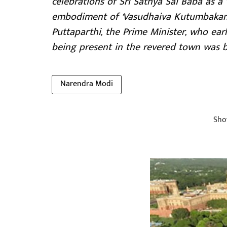
celebrations of Sri Sathya Sai Baba as a 
embodiment of 'Vasudhaiva Kutumbakam'.
Puttaparthi, the Prime Minister, who ear
being present in the revered town was b
Narendra Modi
Sho