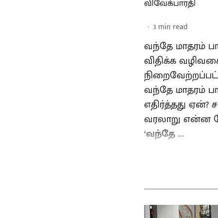
விவேக்பாரதி
3
min read
வந்தே மாதரம் 
விதிக்க வழிவகை 
நிறைவேற்றப்பட
வந்தே மாதரம் பா
எதிர்த்தது ஏன்?
வரலாறு என்ன போ
‘வந்தே ...