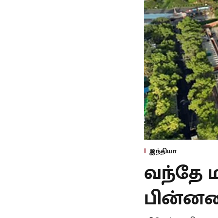
இந்தியா
வந்தே ம
பின்னனிய