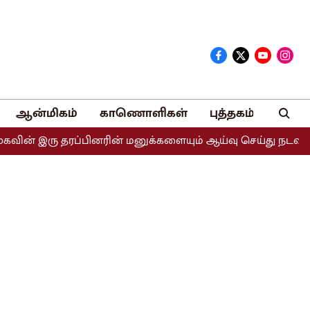
ஆன்மிகம்
காணொளிகள்
புத்தகம்
 தரப்பினரின் மனுக்களையும் ஆய்வு செய்து நடவடிக்கை எடுக்கப