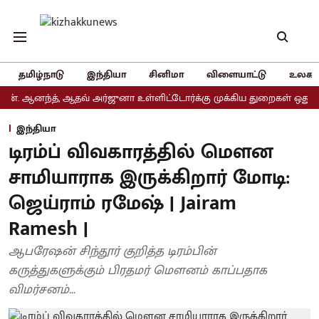
தமிழ்நாடு
இந்தியா
சினிமா
விளையாட்டு
உலகம
னந்த், ஆதவ் அர்ஜுனா உள்ளிட்டோர்க்கு முக்கிய துறைகள் ஒதுக்கீடு
இந்தியா
டிரம்ப் விவகாரத்தில் மௌன
சாமியாராக இருக்கிறார் மோடி:
ஜெய்ராம் ரமேஷ் | Jairam
Ramesh |
ஆபரேஷன் சிந்தூர் குறித்த டிரம்பின்
கருத்துகளுக்கும் பிரதமர் மௌனம் காப்பதாக
விமர்சனம்...