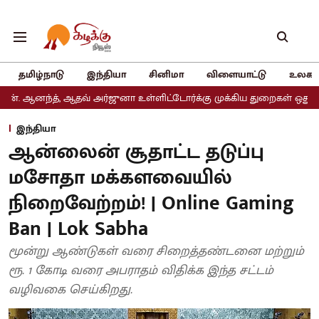
தமிழ்நாடு
இந்தியா
சினிமா
விளையாட்டு
உலகம
ஆதவ் அர்ஜுனா உள்ளிட்டோர்க்கு முக்கிய துறைகள் ஒதுக்கீடு
அதிமுக
இந்தியா
ஆன்லைன் சூதாட்ட தடுப்பு
மசோதா மக்களவையில்
நிறைவேற்றம்! | Online Gaming
Ban | Lok Sabha
மூன்று ஆண்டுகள் வரை சிறைத்தண்டனை மற்றும்
ரூ. 1 கோடி வரை அபராதம் விதிக்க இந்த சட்டம்
வழிவகை செய்கிறது.