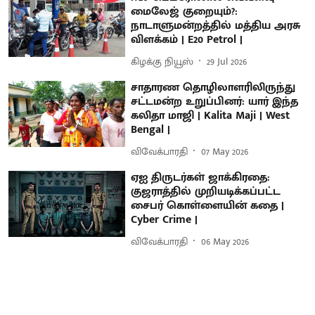
மைலேஜ் குறையும்?:
நாடாளுமன்றத்தில் மத்திய அரசு
விளக்கம் | E20 Petrol |
கிழக்கு நியூஸ்
29 Jul 2026
சாதாரண தொழிலாளரிலிருந்து
சட்டமன்ற உறுப்பினர்: யார் இந்த
கலிதா மாஜி | Kalita Maji | West
Bengal |
விவேக்பாரதி
07 May 2026
ஏஐ திருடர்கள் ஜாக்கிரதை:
குஜராத்தில் முறியடிக்கப்பட்ட
சைபர் கொள்ளையின் கதை |
Cyber Crime |
விவேக்பாரதி
06 May 2026