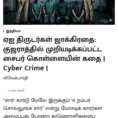
இந்தியா
ஏஐ திருடர்கள் ஜாக்கிரதை:
குஜராத்தில் முறியடிக்கப்பட்ட
சைபர் கொள்ளையின் கதை |
Cyber Crime |
விவேக்பாரதி
3
min read
“சார்! கார்டு மேலே இருக்கும் 16 நம்பர்
சொல்லுங்க சார்” என்று மோசடிக் காரர்கள்
அழைப்பது போன்ற காணொளிகளைப்