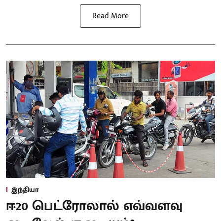
Read More
இந்தியா
ஈ20 பெட்ரோலால் எவ்வளவு