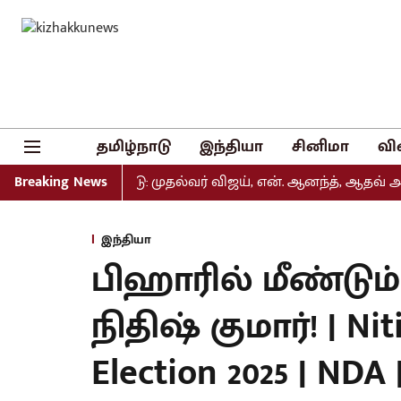
தமிழ்நாடு
இந்தியா
சினிமா
வி
டியல் வெளியீடு: முதல்வர் விஜய், என். ஆனந்த், ஆதவ் அர்ஜுனா
Breaking News
இந்தியா
பிஹாரில் மீண்டும்
நிதிஷ் குமார்! | Nit
Election 2025 | NDA 