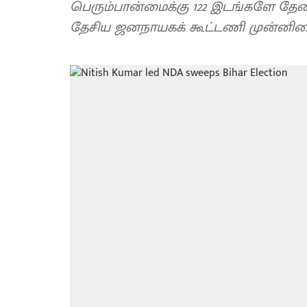
பெரும்பான்மைக்கு 122 இடங்களே தே
தேசிய ஜனநாயகக் கூட்டணி முன்னில