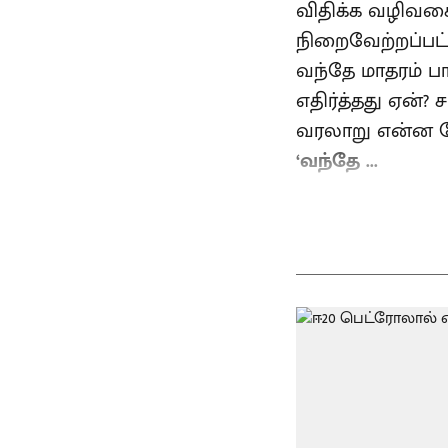
விதிக்க வழிவகை 
நிறைவேற்றப்பட
வந்தே மாதரம் பா
எதிர்த்தது ஏன்?
வரலாறு என்ன போ
‘வந்தே ...