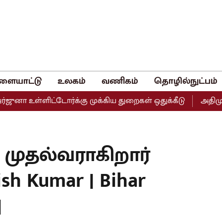
ளையாட்டு
உலகம்
வணிகம்
தொழில்நுட்பம்
 உள்ளிட்டோர்க்கு முக்கிய துறைகள் ஒதுக்கீடு
அதிமுகவின்
 முதல்வராகிறார்
ish Kumar | Bihar
|