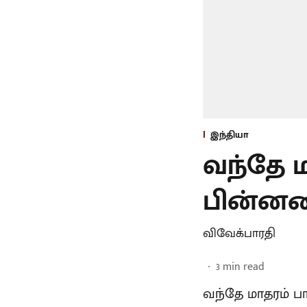
இந்தியா
வந்தே ம
பின்னனிய
விவேக்பாரதி
3
min read
வந்தே மாதரம் 