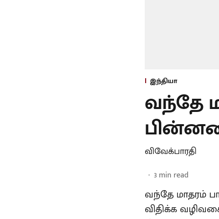
இந்தியா
வந்தே ம
பின்னனிய
விவேக்பாரதி
3
min read
வந்தே மாதரம் 
விதிக்க வழிவகை 