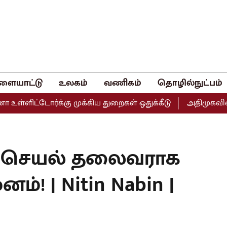
ளையாட்டு
உலகம்
வணிகம்
தொழில்நுட்பம்
ளிட்டோர்க்கு முக்கிய துறைகள் ஒதுக்கீடு
அதிமுகவின் இரு 
ய செயல் தலைவராக
ம்! | Nitin Nabin |