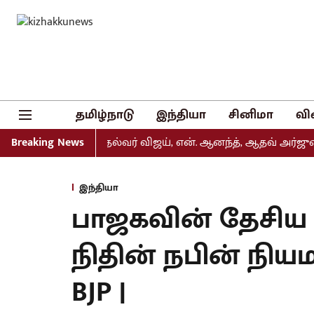
தமிழ்நாடு
இந்தியா
சினிமா
வி
 வெளியீடு: முதல்வர் விஜய், என். ஆனந்த், ஆதவ் அர்ஜுனா உள்
Breaking News
இந்தியா
பாஜகவின் தேசி
நிதின் நபின் நியமன
BJP |