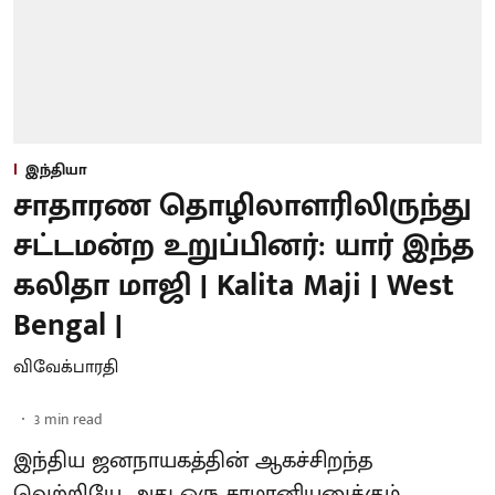
இந்தியா
சாதாரண தொழிலாளரிலிருந்து
சட்டமன்ற உறுப்பினர்: யார் இந்த
கலிதா மாஜி | Kalita Maji | West
Bengal |
விவேக்பாரதி
3
min read
இந்திய ஜனநாயகத்தின் ஆகச்சிறந்த
வெற்றியே, அது ஒரு சாமானியனுக்கும்