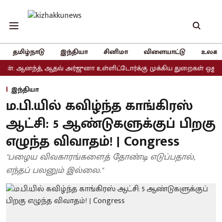
தமிழ்நாடு
இந்தியா
சினிமா
விளையாட்டு
உலகம
னந்த், ஆதவ் அர்ஜுனா உள்ளிட்டோர்க்கு முக்கிய துறைகள் ஒதுக்கீடு
இந்தியா
ம.பி.யில் கவிழ்ந்த காங்கிரஸ்
ஆட்சி: 5 ஆண்டுகளுக்குப் பிறகு
எழுந்த விவாதம்! | Congress
"பழைய விவகாரங்களைத் தோண்டி எடுப்பதால்,
எந்தப் பலனும் இல்லை."