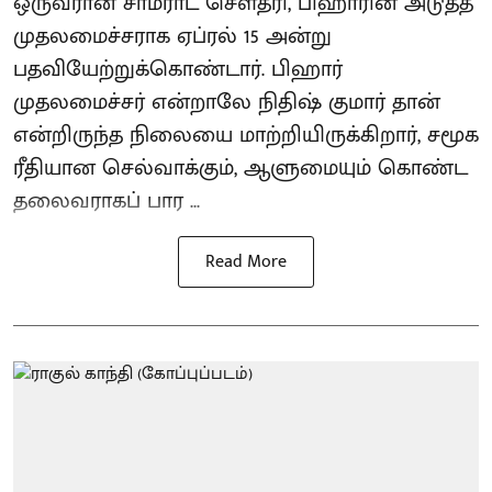
ஒருவரான சாம்ராட் சௌத்ரி, பிஹாரின் அடுத்த
முதலமைச்சராக ஏப்ரல் 15 அன்று
பதவியேற்றுக்கொண்டார். பிஹார்
முதலமைச்சர் என்றாலே நிதிஷ் குமார் தான்
என்றிருந்த நிலையை மாற்றியிருக்கிறார், சமூக
ரீதியான செல்வாக்கும், ஆளுமையும் கொண்ட
தலைவராகப் பார ...
Read More