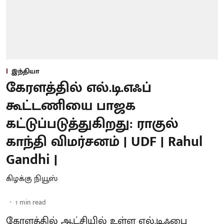
இந்தியா
கேரளத்தில் எல்.டி.எஃப்
கூட்டணியை பாஜக
கட்டுப்படுத்துகிறது: ராகுல்
காந்தி விமர்சனம் | UDF | Rahul
Gandhi |
கிழக்கு நியூஸ்
1
min read
கேரளத்தில் ஆட்சியில் உள்ள எல்.டி.ஃபை