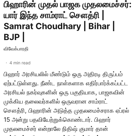
பிஹாரின் முதல் பாஜக முதலமைச்சர்:
யார் இந்த சாம்ராட் சௌத்ரி |
Samrat Choudhary | Bihar |
BJP |
விவேக்பாரதி
4
min read
பிஹார் அரசியலில் மீண்டும் ஒரு அதிரடி திருப்பம்
ஏற்பட்டுள்ளது. நீண்ட நாள்களாக எதிர்பார்க்கப்பட்ட
அரசியல் நகர்வுகளின் ஒரு பகுதியாக, பாஜகவின்
முக்கிய தலைவர்களில் ஒருவரான சாம்ராட்
சௌத்ரி, பிஹாரின் அடுத்த முதலமைச்சராக ஏப்ரல்
15 அன்று பதவியேற்றுக்கொண்டார். பிஹார்
முதலமைச்சர் என்றாலே நிதிஷ் குமார் தான்