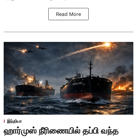
Read More
இந்தியா
ஹார்முஸ் நீரிணையில் தப்பி வந்த