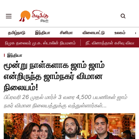
தமிழ்நாடு
இந்தியா
சினிமா
விளையாட்டு
உலகம்
வ
 மு.க. ஸ்டாலின் நியமனம்
நீட் வினாத்தாள் கசிவு விவகாரம்: தேசிய தேர
இந்தியா
மூன்று நாள்களாக ஜாம் ஜாம்
என்றிருந்த ஜாம்நகர் விமான
நிலையம்!
பிப்ரவரி 26 முதல் மார்ச் 3 வரை 4,500 பயணிகள் ஜாம்
நகர் விமான நிலையத்துக்கு வந்துள்ளார்கள்...