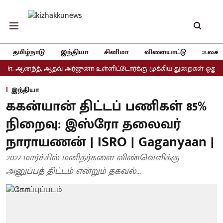
தமிழ்நாடு
இந்தியா
சினிமா
விளையாட்டு
உலகம
ந்த், ஆதவ் அர்ஜுனா உள்ளிட்டோர்க்கு முக்கிய துறைகள் ஒதுக்கீடு
இந்தியா
ககன்யான் திட்டப் பணிகள் 85%
நிறைவு: இஸ்ரோ தலைவர்
நாராயணன் | ISRO | Gaganyaan |
2027 மார்ச்சில் மனிதர்களை விண்வெளிக்கு
அனுப்பத் திட்டம் என்றும் தகவல்...