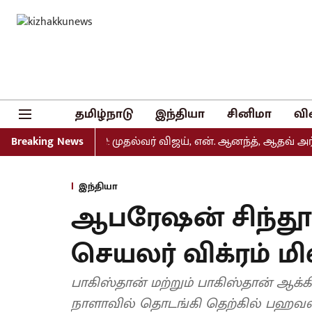
தமிழ்நாடு
இந்தியா
சினிமா
வி
யல் வெளியீடு: முதல்வர் விஜய், என். ஆனந்த், ஆதவ் அர்ஜுனா 
Breaking News
இந்தியா
ஆபரேஷன் சிந்தூர
செயலர் விக்ரம் மி
பாகிஸ்தான் மற்றும் பாகிஸ்தான் ஆக்கிர
நாளாவில் தொடங்கி தெற்கில் பஹவல்ப