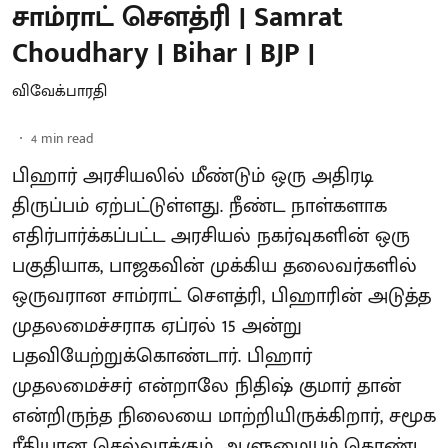
சாம்ராட் சௌத்ரி | Samrat
Choudhary | Bihar | BJP |
விவேக்பாரதி
4
min read
பிஹார் அரசியலில் மீண்டும் ஒரு அதிரடி
திருப்பம் ஏற்பட்டுள்ளது. நீண்ட நாள்களாக
எதிர்பார்க்கப்பட்ட அரசியல் நகர்வுகளின் ஒரு
பகுதியாக, பாஜகவின் முக்கிய தலைவர்களில்
ஒருவரான சாம்ராட் சௌத்ரி, பிஹாரின் அடுத்த
முதலமைச்சராக ஏப்ரல் 15 அன்று
பதவியேற்றுக்கொண்டார். பிஹார்
முதலமைச்சர் என்றாலே நிதிஷ் குமார் தான்
என்றிருந்த நிலையை மாற்றியிருக்கிறார், சமூக
ரீதியான செல்வாக்கும், ஆளுமையும் கொண்ட