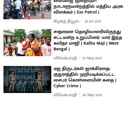
மைலேஜ் குறையும்?:
நாடாளுமன்றத்தில் மத்திய அரசு
விளக்கம் | E20 Petrol |
கிழக்கு நியூஸ்
29 Jul 2026
சாதாரண தொழிலாளரிலிருந்து
சட்டமன்ற உறுப்பினர்: யார் இந்த
கலிதா மாஜி | Kalita Maji | West
Bengal |
விவேக்பாரதி
07 May 2026
ஏஐ திருடர்கள் ஜாக்கிரதை:
குஜராத்தில் முறியடிக்கப்பட்ட
சைபர் கொள்ளையின் கதை |
Cyber Crime |
விவேக்பாரதி
06 May 2026