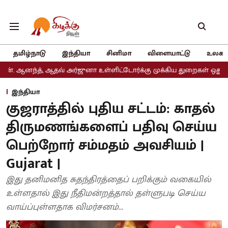
தமிழ்நாடு
இந்தியா
சினிமா
விளையாட்டு
உலகம
, ஆதவ் அர்ஜுனா உள்ளிட்டோர்க்கு முக்கிய துறைகள் ஒதுக்கீடு
அதிமு
இந்தியா
குஜராத்தில் புதிய சட்டம்: காதல்
திருமணங்களைப் பதிவு செய்ய
பெற்றோர் சம்மதம் அவசியம் |
Gujarat |
இது தனிமனித சுதந்திரத்தைப் பறிக்கும் வகையில்
உள்ளதால் இது நீதிமன்றத்தால் தள்ளுபடி செய்ய
வாய்ப்புள்ளதாக விமர்சனம்...