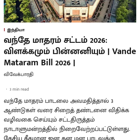
இந்தியா
வந்தே மாதரம் சட்டம் 2026:
விளக்கமும் பின்னனியும் | Vande
Mataram Bill 2026 |
விவேக்பாரதி
3
min read
வந்தே மாதரம் பாடலை அவமதித்தால் 3
ஆண்டுகள் வரை சிறைத் தண்டனை விதிக்க
வழிவகை செய்யும் சட்டதிருத்தம்
நாடாளுமன்றத்தில் நிறைவேற்றப்பட்டுள்ளது.
தேசிய கீதமான ஜன கன மன பாடலுக்கு