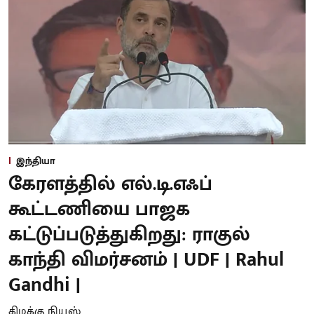
இந்தியா
கேரளத்தில் எல்.டி.எஃப்
கூட்டணியை பாஜக
கட்டுப்படுத்துகிறது: ராகுல்
காந்தி விமர்சனம் | UDF | Rahul
Gandhi |
கிழக்கு நியூஸ்