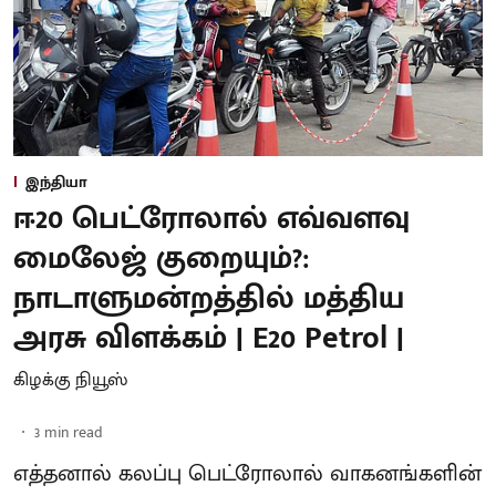
இந்தியா
ஈ20 பெட்ரோலால் எவ்வளவு
மைலேஜ் குறையும்?:
நாடாளுமன்றத்தில் மத்திய
அரசு விளக்கம் | E20 Petrol |
கிழக்கு நியூஸ்
3
min read
எத்தனால் கலப்பு பெட்ரோலால் வாகனங்களின்