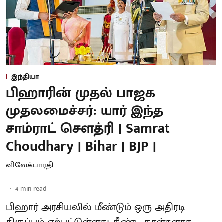
இந்தியா
பிஹாரின் முதல் பாஜக
முதலமைச்சர்: யார் இந்த
சாம்ராட் சௌத்ரி | Samrat
Choudhary | Bihar | BJP |
விவேக்பாரதி
4
min read
பிஹார் அரசியலில் மீண்டும் ஒரு அதிரடி
திருப்பம் ஏற்பட்டுள்ளது. நீண்ட நாள்களாக