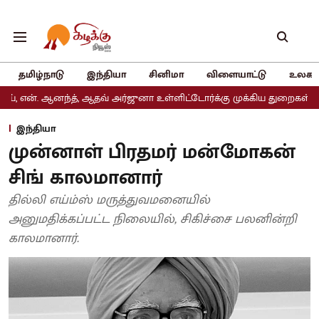
தமிழ்நாடு
இந்தியா
சினிமா
விளையாட்டு
உலகம
்த், ஆதவ் அர்ஜுனா உள்ளிட்டோர்க்கு முக்கிய துறைகள் ஒதுக்கீடு
அத
இந்தியா
முன்னாள் பிரதமர் மன்மோகன்
சிங் காலமானார்
தில்லி எய்ம்ஸ் மருத்துவமனையில்
அனுமதிக்கப்பட்ட நிலையில், சிகிச்சை பலனின்றி
காலமானார்.