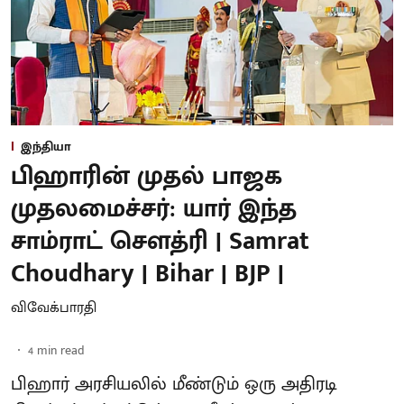
இந்தியா
பிஹாரின் முதல் பாஜக
முதலமைச்சர்: யார் இந்த
சாம்ராட் சௌத்ரி | Samrat
Choudhary | Bihar | BJP |
விவேக்பாரதி
4
min read
பிஹார் அரசியலில் மீண்டும் ஒரு அதிரடி