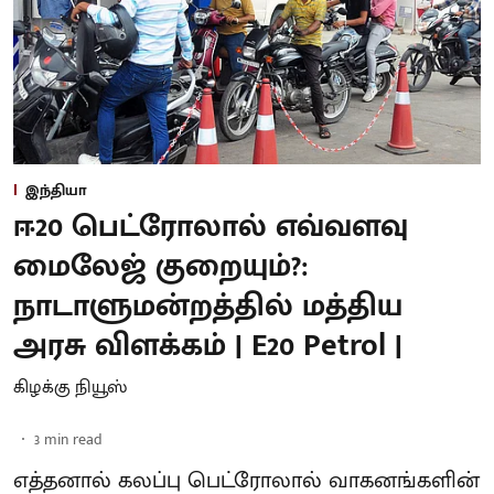
இந்தியா
ஈ20 பெட்ரோலால் எவ்வளவு
மைலேஜ் குறையும்?:
நாடாளுமன்றத்தில் மத்திய
அரசு விளக்கம் | E20 Petrol |
கிழக்கு நியூஸ்
3
min read
எத்தனால் கலப்பு பெட்ரோலால் வாகனங்களின்