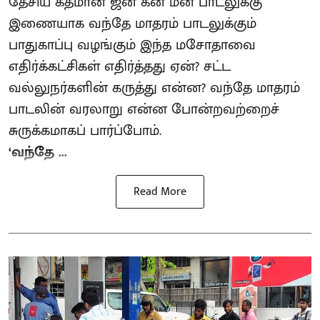
தேசிய கீதமான ஜன கன மன பாடலுக்கு
இணையாக வந்தே மாதரம் பாடலுக்கும்
பாதுகாப்பு வழங்கும் இந்த மசோதாவை
எதிர்க்கட்சிகள் எதிர்த்தது ஏன்? சட்ட
வல்லுநர்களின் கருத்து என்ன? வந்தே மாதரம்
பாடலின் வரலாறு என்ன போன்றவற்றைச்
சுருக்கமாகப் பார்ப்போம்.
‘வந்தே ...
Read More