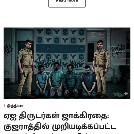
Read More
இந்தியா
ஏஐ திருடர்கள் ஜாக்கிரதை:
குஜராத்தில் முறியடிக்கப்பட்ட