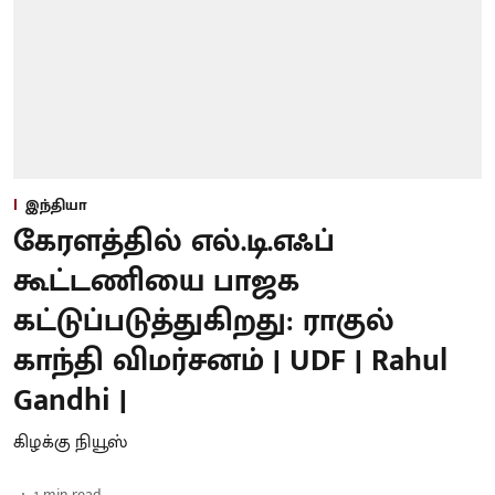
இந்தியா
கேரளத்தில் எல்.டி.எஃப்
கூட்டணியை பாஜக
கட்டுப்படுத்துகிறது: ராகுல்
காந்தி விமர்சனம் | UDF | Rahul
Gandhi |
கிழக்கு நியூஸ்
1
min read