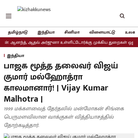
தமிழ்நாடு
இந்தியா
சினிமா
விளையாட்டு
உலகம
னந்த், ஆதவ் அர்ஜுனா உள்ளிட்டோர்க்கு முக்கிய துறைகள் ஒதுக்கீடு
இந்தியா
பாஜக மூத்த தலைவர் விஜய்
குமார் மல்ஹோத்ரா
காலமானார்! | Vijay Kumar
Malhotra |
1999 மக்களவைத் தேர்தலில் மன்மோகன் சிங்கை
பெருமளவிலான வாக்குகள் வித்தியாசத்தில்
தோற்கடித்தார்.