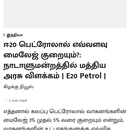
இந்தியா
ஈ20 பெட்ரோலால் எவ்வளவு
மைலேஜ் குறையும்?:
நாடாளுமன்றத்தில் மத்திய
அரசு விளக்கம் | E20 Petrol |
கிழக்கு நியூஸ்
3
min read
எத்தனால் கலப்பு பெட்ரோலால் வாகனங்களின்
மைலேஜ் 3% முதல் 5% வரை குறையும் என்றும்,
வாகனங்களின் உட்பாகங்களுக்கு எவ்வித