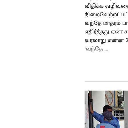
விதிக்க வழிவகை 
நிறைவேற்றப்பட
வந்தே மாதரம் பா
எதிர்த்தது ஏன்?
வரலாறு என்ன போ
‘வந்தே ...