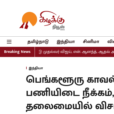
தமிழ்நாடு
இந்தியா
சினிமா
வி
 வெளியீடு: முதல்வர் விஜய், என். ஆனந்த், ஆதவ் அர்ஜுனா உள்
Breaking News
இந்தியா
பெங்களூரு காவ
பணியிடை நீக்கம்
தலைமையில் வ