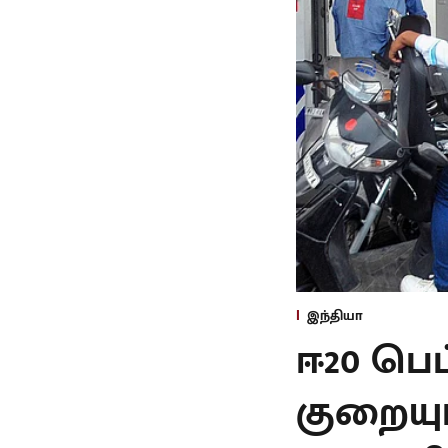
இந்தியா
ஈ20 பெ
குறையும