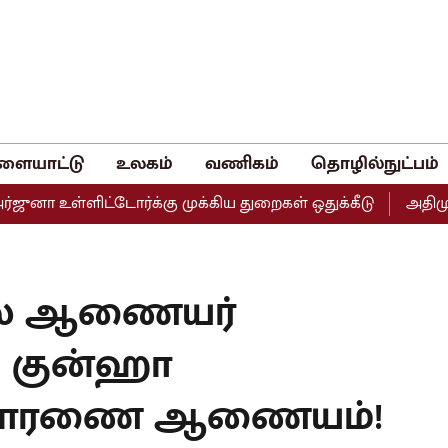
ளையாட்டு
உலகம்
வணிகம்
தொழில்நுட்பம்
ளிட்டோர்க்கு முக்கிய துறைகள் ஒதுக்கீடு
அதிமுகவின் இரு 
ல் ஆணையர்
, குன்ஹா
ிசாரணை ஆணையம்!