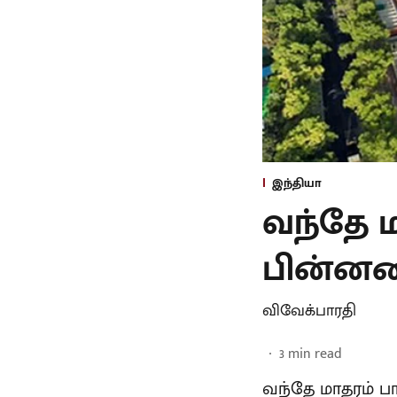
இந்தியா
வந்தே ம
பின்னனிய
விவேக்பாரதி
3
min read
வந்தே மாதரம் 