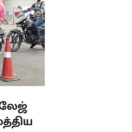
லேஜ்
மத்திய