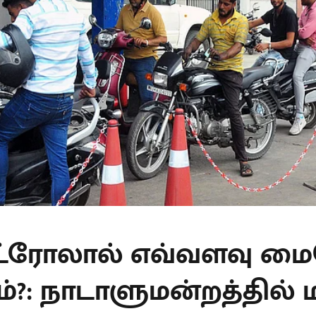
ட்ரோலால் எவ்வளவு மை
்?: நாடாளுமன்றத்தில் 