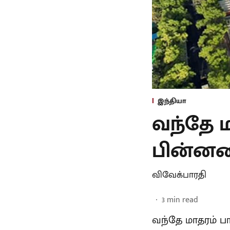
இந்தியா
வந்தே ம
பின்னனிய
விவேக்பாரதி
3
min read
வந்தே மாதரம் 