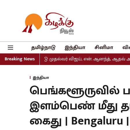
தமிழ்நாடு
இந்தியா
சினிமா
வி
் வெளியீடு: முதல்வர் விஜய், என். ஆனந்த், ஆதவ் அர்ஜுனா உள
Breaking News
இந்தியா
பெங்களூருவில் பட
இளம்பெண் மீது த
கைது | Bengaluru |