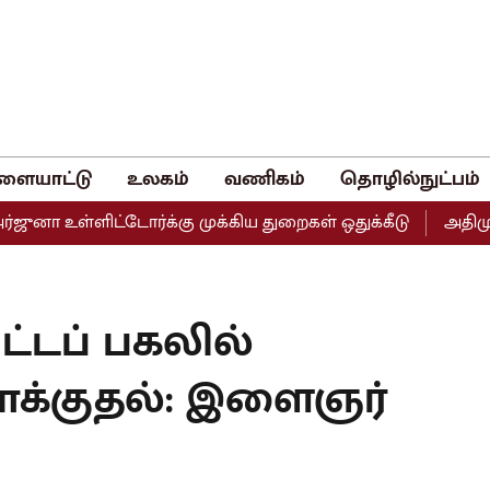
ளையாட்டு
உலகம்
வணிகம்
தொழில்நுட்பம்
்ளிட்டோர்க்கு முக்கிய துறைகள் ஒதுக்கீடு
அதிமுகவின் இர
்டப் பகலில்
ாக்குதல்: இளைஞர்