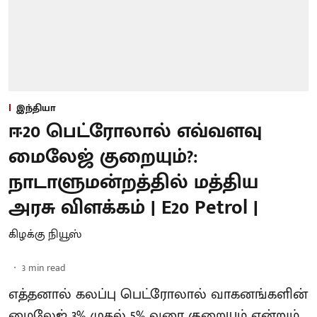
இந்தியா
ஈ20 பெட்ரோலால் எவ்வளவு
மைலேஜ் குறையும்?:
நாடாளுமன்றத்தில் மத்திய
அரசு விளக்கம் | E20 Petrol |
கிழக்கு நியூஸ்
3
min read
எத்தனால் கலப்பு பெட்ரோலால் வாகனங்களின்
மைலேஜ் 3% முதல் 5% வரை குறையும் என்றும்,