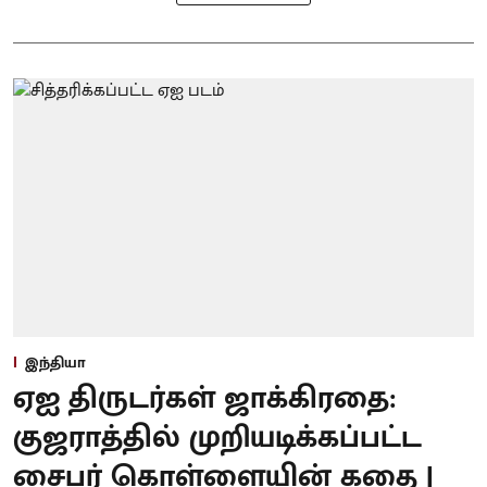
இந்தியா
ஏஐ திருடர்கள் ஜாக்கிரதை:
குஜராத்தில் முறியடிக்கப்பட்ட
சைபர் கொள்ளையின் கதை |