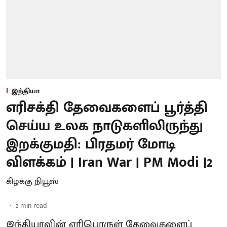
இந்தியா
எரிசக்தி தேவைகளைப் பூர்த்தி
செய்ய உலக நாடுகளிலிருந்து
இறக்குமதி: பிரதமர் மோடி
விளக்கம் | Iran War | PM Modi |2
கிழக்கு நியூஸ்
2
min read
இந்தியாவின் எரிபொருள் தேவைகளைப்