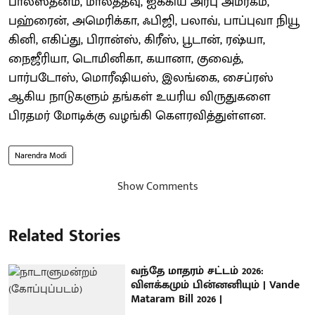
பாலஸ்தீனம், மாலத்தீவு, ஐக்கிய அரபு அமீரகம்,
பஹ்ரைன், அமெரிக்கா, ஃபிஜி, பலாவ், பாப்புவா நியூ
கினி, எகிப்து, பிரான்ஸ், கிரீஸ், பூடான், ரஷ்யா,
நைஜீரியா, டொமினிகா, கயானா, குவைத்,
பார்படோஸ், மொரீஷியஸ், இலங்கை, சைப்ரஸ்
ஆகிய நாடுகளும் தங்கள் உயரிய விருதுகளை
பிரதமர் மோடிக்கு வழங்கி கௌரவித்துள்ளன.
Narendra Modi
Show Comments
Related Stories
வந்தே மாதரம் சட்டம் 2026:
விளக்கமும் பின்னனியும் | Vande
Mataram Bill 2026 |