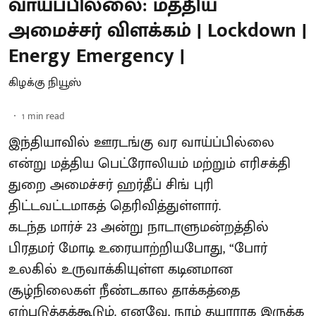
வாய்ப்பில்லை: மத்திய
அமைச்சர் விளக்கம் | Lockdown |
Energy Emergency |
கிழக்கு நியூஸ்
1
min read
இந்தியாவில் ஊரடங்கு வர வாய்ப்பில்லை
என்று மத்திய பெட்ரோலியம் மற்றும் எரிசக்தி
துறை அமைச்சர் ஹர்தீப் சிங் புரி
திட்டவட்டமாகத் தெரிவித்துள்ளார்.
கடந்த மார்ச் 23 அன்று நாடாளுமன்றத்தில்
பிரதமர் மோடி உரையாற்றியபோது, “போர்
உலகில் உருவாக்கியுள்ள கடினமான
சூழ்நிலைகள் நீண்டகால தாக்கத்தை
ஏற்படுத்தக்கூடும். எனவே, நாம் தயாராக இருக்க