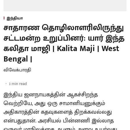
இந்தியா
சாதாரண தொழிலாளரிலிருந்து
சட்டமன்ற உறுப்பினர்: யார் இந்த
கலிதா மாஜி | Kalita Maji | West
Bengal |
விவேக்பாரதி
3
min read
இந்திய ஜனநாயகத்தின் ஆகச்சிறந்த
வெற்றியே, அது ஒரு சாமானியனுக்கும்
அதிகாரத்தின் கதவுகளைத் திறக்கவல்லது
என்பதுதான். அரசியல் பின்னணி இல்லாத
ஒருவர் மாநிலத்தை ஆளும் அளவு உயர்வது