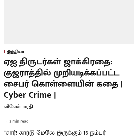
இந்தியா
ஏஐ திருடர்கள் ஜாக்கிரதை:
குஜராத்தில் முறியடிக்கப்பட்ட
சைபர் கொள்ளையின் கதை |
Cyber Crime |
விவேக்பாரதி
3
min read
“சார்! கார்டு மேலே இருக்கும் 16 நம்பர்