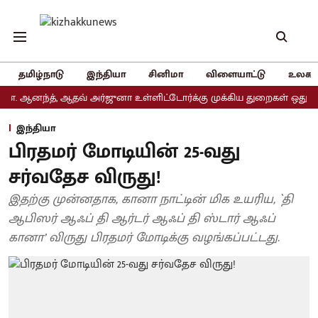
தமிழ்நாடு
இந்தியா
சினிமா
விளையாட்டு
உலகம
ந்த், ஆதவ் அர்ஜுனா உள்ளிட்டோர்க்கு முக்கிய துறைகள் ஒதுக்கீடு
இந்தியா
பிரதமர் மோடியின் 25-வது
சர்வதேச விருது!
இதற்கு முன்னதாக, கானா நாட்டின் மிக உயரிய, `தி
ஆபிஸர் ஆஃப் தி ஆர்டர் ஆஃப் தி ஸ்டார் ஆஃப்
கானா’ விருது பிரதமர் மோடிக்கு வழங்கப்பட்டது.