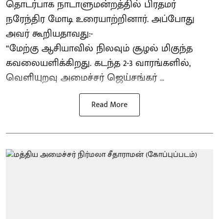
தொடர்பாக நாடாளுமன்றத்தில் பிரதமர்
நரேந்திர மோடி உரையாற்றினார். அப்போது
அவர் கூறியதாவது:-
“மேற்கு ஆசியாவில் நிலவும் சூழல் மிகுந்த
கவலையளிக்கிறது. கடந்த 2-3 வாரங்களில்,
வெளியுறவு அமைச்சர் ஜெய்சங்கர் ...
Read More