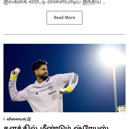
இலக்கை விரட்டி விளையாடிய இந்திய ...
Read More
விளையாட்டு
களத்தில் மீண்டும் ஷ்ரேயஸ்