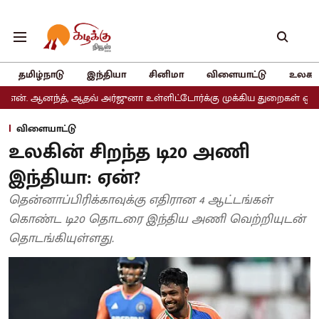
தமிழ்நாடு
இந்தியா
சினிமா
விளையாட்டு
உலகம
, ஆதவ் அர்ஜுனா உள்ளிட்டோர்க்கு முக்கிய துறைகள் ஒதுக்கீடு
அதிம
விளையாட்டு
உலகின் சிறந்த டி20 அணி
இந்தியா: ஏன்?
தென்னாப்பிரிக்காவுக்கு எதிரான 4 ஆட்டங்கள்
கொண்ட டி20 தொடரை இந்திய அணி வெற்றியுடன்
தொடங்கியுள்ளது.