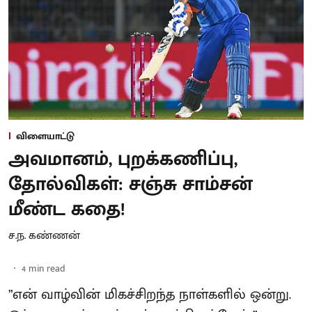
விளையாட்டு
அவமானம், புறக்கணிப்பு,
தோல்விகள்: சஞ்சு சாம்சன்
மீண்ட கதை!
ச.ந. கண்ணன்
4
min read
”என் வாழ்வின் மிகச்சிறந்த நாள்களில் ஒன்று.