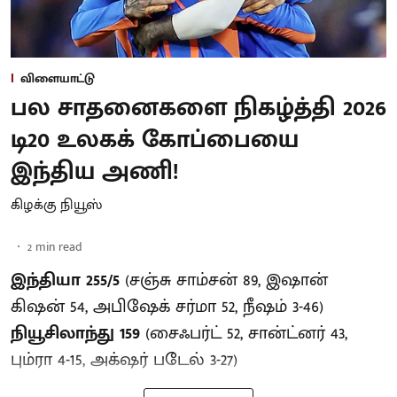
விளையாட்டு
பல சாதனைகளை நிகழ்த்தி 2026
டி20 உலகக் கோப்பையை
இந்திய அணி!
கிழக்கு நியூஸ்
2
min read
இந்தியா 255/5
(சஞ்சு சாம்சன் 89, இஷான்
கிஷன் 54, அபிஷேக் சர்மா 52, நீஷம் 3-46)
நியூசிலாந்து 159
(சைஃபர்ட் 52, சான்ட்னர் 43,
பும்ரா 4-15, அக்‌ஷர் படேல் 3-27)