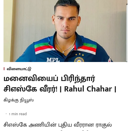
விளையாட்டு
மனைவியைப் பிரிந்தார்
சிஎஸ்கே வீரர்! | Rahul Chahar |
கிழக்கு நியூஸ்
1
min read
சிஎஸ்கே அணியின் புதிய வீரரான ராகுல்