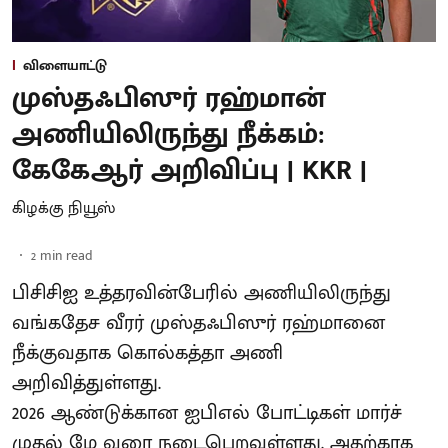
விளையாட்டு
முஸ்தஃபிஸுர் ரஹ்மான்
அணியிலிருந்து நீக்கம்:
கேகேஆர் அறிவிப்பு | KKR |
கிழக்கு நியூஸ்
2
min read
பிசிசிஐ உத்தரவின்பேரில் அணியிலிருந்து
வங்கதேச வீரர் முஸ்தஃபிஸுர் ரஹ்மானை
நீக்குவதாக கொல்கத்தா அணி
அறிவித்துள்ளது.
2026 ஆண்டுக்கான ஐபிஎல் போட்டிகள் மார்ச்
முதல் மே வரை நடைபெறவுள்ளது. அதற்காக