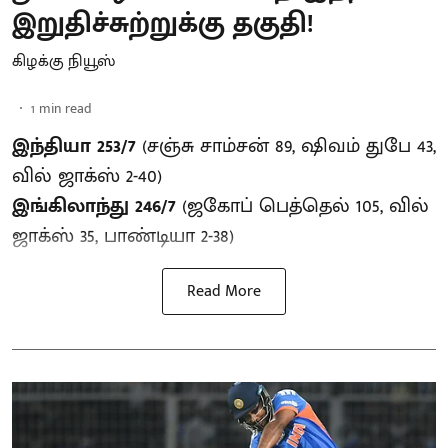
இறுதிச்சுற்றுக்கு தகுதி!
கிழக்கு நியூஸ்
1
min read
இந்தியா 253/7
(சஞ்சு சாம்சன் 89, ஷிவம் துபே 43,
வில் ஜாக்ஸ் 2-40)
இங்கிலாந்து 246/7
(ஜகோப் பெத்தெல் 105, வில்
ஜாக்ஸ் 35, பாண்டியா 2-38)
Read More