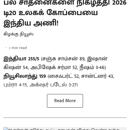
பல சாதனைகளை நிகழ்த்தி 2026
டி20 உலகக் கோப்பையை
இந்திய அணி!
கிழக்கு நியூஸ்
2
min read
இந்தியா 255/5
(சஞ்சு சாம்சன் 89, இஷான்
கிஷன் 54, அபிஷேக் சர்மா 52, நீஷம் 3-46)
நியூசிலாந்து 159
(சைஃபர்ட் 52, சான்ட்னர் 43,
பும்ரா 4-15, அக்‌ஷர் படேல் 3-27)
Read More