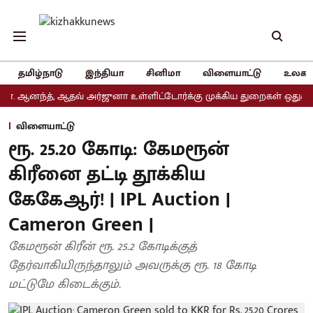
தமிழ்நாடு
இந்தியா
சினிமா
விளையாட்டு
உலகம
ந்த், ஆதவ் அர்ஜுனா உள்ளிட்டோர்க்கு முக்கிய துறைகள் ஒதுக்கீடு
அ
விளையாட்டு
ரூ. 25.20 கோடி: கேமரூன்
கிரீனை தட்டி தூக்கிய
கேகேஆர்! | IPL Auction |
Cameron Green |
கேமரூன் கிரீன் ரூ. 25.2 கோடிக்குத்
தேர்வாகியிருந்தாலும் அவருக்கு ரூ. 18 கோடி
மட்டுமே கிடைக்கும்.