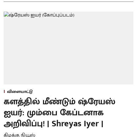
விளையாட்டு
களத்தில் மீண்டும் ஷ்ரேயஸ்
ஐயர்: மும்பை கேப்டனாக
அறிவிப்பு! | Shreyas Iyer |
கிழக்கு நியூஸ்