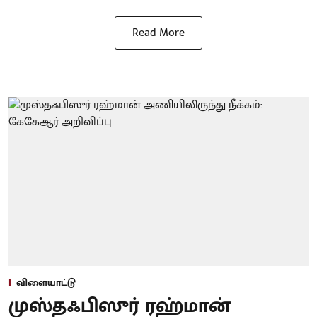
Read More
விளையாட்டு
முஸ்தஃபிஸுர் ரஹ்மான்