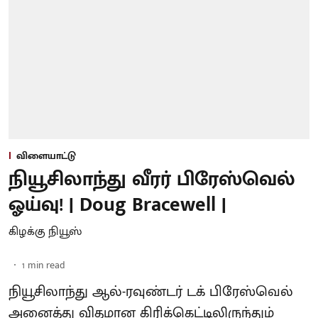
விளையாட்டு
நியூசிலாந்து வீரர் பிரேஸ்வெல்
ஓய்வு! | Doug Bracewell |
கிழக்கு நியூஸ்
1
min read
நியூசிலாந்து ஆல்-ரவுண்டர் டக் பிரேஸ்வெல்
அனைத்து விதமான கிரிக்கெட்டிலிருந்தும்